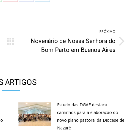
n
on
on
on
hatsApp
Pinterest
Facebook
LinkedIn
PRÓXIMO
Novenário de Nossa Senhora do
Próximo
Bom Parto em Buenos Aires
post:
S ARTIGOS
Estudo das DGAE destaca
s
caminhos para a elaboração do
ão
novo plano pastoral da Diocese de
Nazaré