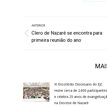
on
o
Twitter
W
Navegação
ANTERIOR
de
Clero de Nazaré se encontra para
Post
post:
primeira reunião do ano
anterior:
MAI
XI Encontrão Diocesano do EJC
reúne cerca de 2.600 participante
e celebra 25 anos de evangelizaç
na Diocese de Nazaré