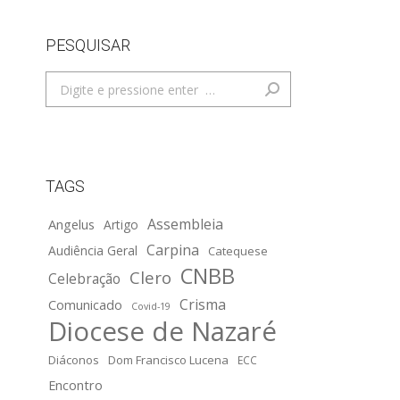
PESQUISAR
Search:
TAGS
Assembleia
Angelus
Artigo
Carpina
Audiência Geral
Catequese
CNBB
Clero
Celebração
Crisma
Comunicado
Covid-19
Diocese de Nazaré
Diáconos
Dom Francisco Lucena
ECC
Encontro