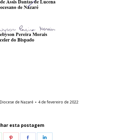
Diocese de Nazaré
4 de fevereiro de 2022
lhar esta postagem
hare
Share
Share
Share