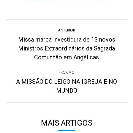
on
on
on
on
on
Twitter
WhatsApp
Pinterest
Facebook
LinkedIn
Navegação
ANTERIOR
de
Missa marca investidura de 13 novos
post:
Ministros Extraordinários da Sagrada
Post
anterior:
Comunhão em Angélicas
PRÓXIMO
A MISSÃO DO LEIGO NA IGREJA E NO
Próximo
MUNDO
post:
MAIS ARTIGOS