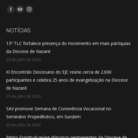
Encontre-nos em:
Facebook
YouTube
Instagram
page
page
page
opens
opens
opens
NOTÍCIAS
in
in
in
13º TLC fortalece presença do movimento em mais paróquias
new
new
new
da Diocese de Nazaré
window
window
window
29 de julho de 2026
XI Encontrão Diocesano do EJC reúne cerca de 2.600
participantes e celebra 25 anos de evangelização na Diocese
de Nazaré
29 de julho de 2026
SAV promove Semana de Convivência Vocacional no
Seminário Propedêutico, em Surubim
29 de julho de 2026
Retiro Espiritual reúne diáconos permanentes da Diocese de