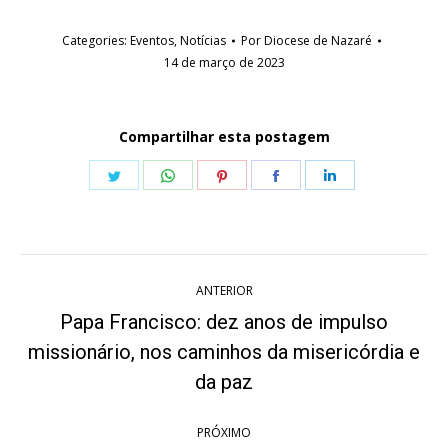
Categories:
Eventos
,
Notícias
Por
Diocese de Nazaré
14 de março de 2023
Compartilhar esta postagem
Share
Share
Share
Share
Share
on
on
on
on
on
Twitter
WhatsApp
Pinterest
Facebook
LinkedIn
Navegação
ANTERIOR
de
Papa Francisco: dez anos de impulso
post:
missionário, nos caminhos da misericórdia e
Post
anterior:
da paz
PRÓXIMO