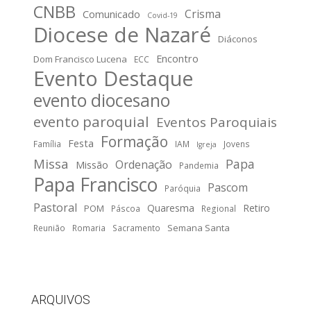
CNBB
Crisma
Comunicado
Covid-19
Diocese de Nazaré
Diáconos
Encontro
Dom Francisco Lucena
ECC
Evento Destaque
evento diocesano
evento paroquial
Eventos Paroquiais
Formação
Festa
Família
IAM
Jovens
Igreja
Missa
Papa
Ordenação
Missão
Pandemia
Papa Francisco
Pascom
Paróquia
Pastoral
Quaresma
Retiro
POM
Páscoa
Regional
Semana Santa
Reunião
Romaria
Sacramento
ARQUIVOS