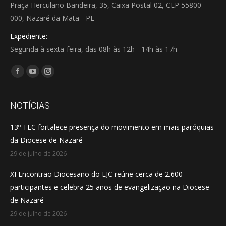
Praça Herculano Bandeira, 35, Caixa Postal 02, CEP 55800 -
000, Nazaré da Mata - PE
Expediente:
Segunda à sexta-feira, das 08h às 12h - 14h às 17h
Encontre-nos em:
Facebook
YouTube
Instagram
page
page
page
opens
opens
opens
NOTÍCIAS
in
in
in
13º TLC fortalece presença do movimento em mais paróquias
new
new
new
da Diocese de Nazaré
window
window
window
29 de julho de 2026
XI Encontrão Diocesano do EJC reúne cerca de 2.600
participantes e celebra 25 anos de evangelização na Diocese
de Nazaré
29 de julho de 2026