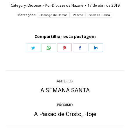
Category:
Diocese
Por
Diocese de Nazaré
17 de abril de 2019
Marcações:
Domingo de Ramos
Páscoa
Semana Santa
Compartilhar esta postagem
Share
Share
Share
Share
Share
on
on
on
on
on
Twitter
WhatsApp
Pinterest
Facebook
LinkedIn
Navegação
ANTERIOR
de
A SEMANA SANTA
Post
anterior:
post:
PRÓXIMO
A Paixão de Cristo, Hoje
Próximo
post: