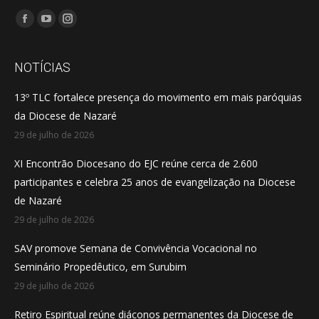
Encontre-nos em:
Facebook
YouTube
Instagram
page
page
page
opens
opens
opens
NOTÍCIAS
in
in
in
13º TLC fortalece presença do movimento em mais paróquias
new
new
new
da Diocese de Nazaré
window
window
window
29 de julho de 2026
XI Encontrão Diocesano do EJC reúne cerca de 2.600
participantes e celebra 25 anos de evangelização na Diocese
de Nazaré
29 de julho de 2026
SAV promove Semana de Convivência Vocacional no
Seminário Propedêutico, em Surubim
29 de julho de 2026
Retiro Espiritual reúne diáconos permanentes da Diocese de