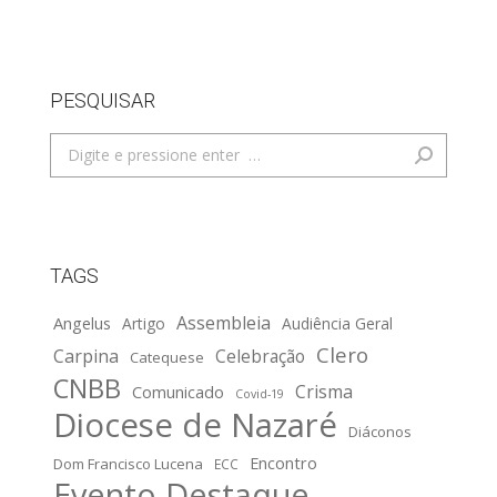
PESQUISAR
Search:
TAGS
Assembleia
Angelus
Artigo
Audiência Geral
Clero
Carpina
Celebração
Catequese
CNBB
Crisma
Comunicado
Covid-19
Diocese de Nazaré
Diáconos
Encontro
Dom Francisco Lucena
ECC
Evento Destaque