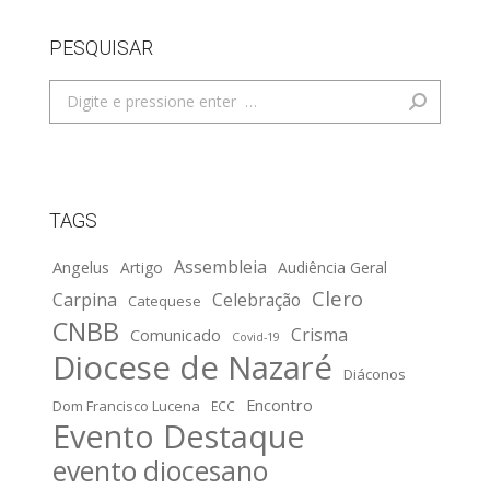
PESQUISAR
Search:
TAGS
Assembleia
Angelus
Artigo
Audiência Geral
Clero
Carpina
Celebração
Catequese
CNBB
Crisma
Comunicado
Covid-19
Diocese de Nazaré
Diáconos
Encontro
Dom Francisco Lucena
ECC
Evento Destaque
evento diocesano