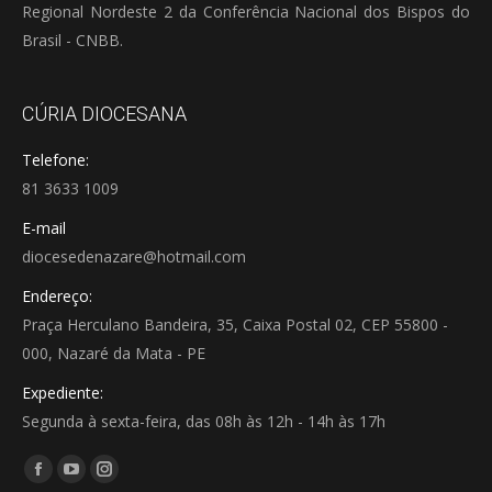
Regional Nordeste 2 da Conferência Nacional dos Bispos do
Brasil - CNBB.
CÚRIA DIOCESANA
Telefone:
81 3633 1009
E-mail
diocesedenazare@hotmail.com
Endereço:
Praça Herculano Bandeira, 35, Caixa Postal 02, CEP 55800 -
000, Nazaré da Mata - PE
Expediente:
Segunda à sexta-feira, das 08h às 12h - 14h às 17h
Encontre-nos em:
Facebook
YouTube
Instagram