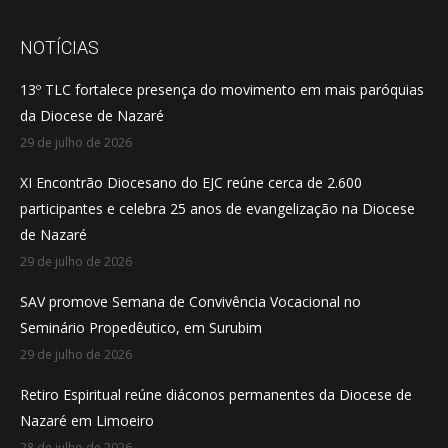
page
page
page
opens
opens
opens
NOTÍCIAS
in
in
in
13º TLC fortalece presença do movimento em mais paróquias
new
new
new
da Diocese de Nazaré
window
window
window
29 de julho de 2026
XI Encontrão Diocesano do EJC reúne cerca de 2.600
participantes e celebra 25 anos de evangelização na Diocese
de Nazaré
29 de julho de 2026
SAV promove Semana de Convivência Vocacional no
Seminário Propedêutico, em Surubim
29 de julho de 2026
Retiro Espiritual reúne diáconos permanentes da Diocese de
Nazaré em Limoeiro
28 de julho de 2026