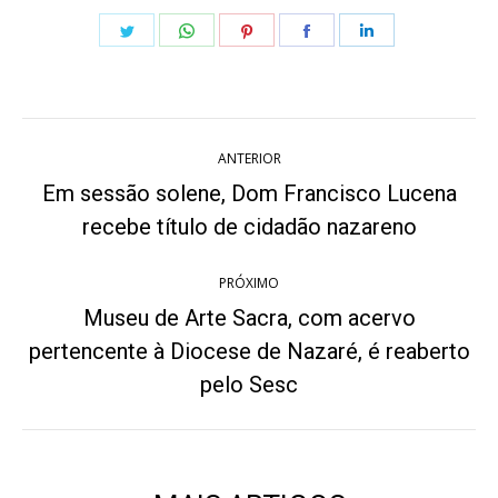
Share
Share
Share
Share
Share
on
on
on
on
on
Twitter
WhatsApp
Pinterest
Facebook
LinkedIn
Navegação
ANTERIOR
de
Em sessão solene, Dom Francisco Lucena
Post
post:
recebe título de cidadão nazareno
anterior:
PRÓXIMO
Museu de Arte Sacra, com acervo
pertencente à Diocese de Nazaré, é reaberto
Próximo
post:
pelo Sesc