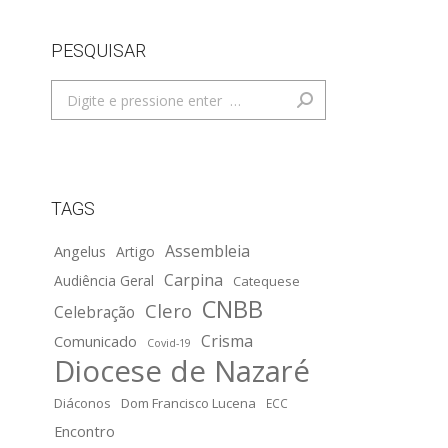
PESQUISAR
Search:
TAGS
Assembleia
Angelus
Artigo
Carpina
Audiência Geral
Catequese
CNBB
Clero
Celebração
Crisma
Comunicado
Covid-19
Diocese de Nazaré
Diáconos
Dom Francisco Lucena
ECC
Encontro