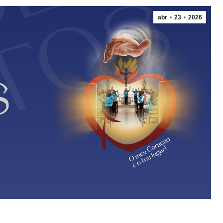
abr
23
2026