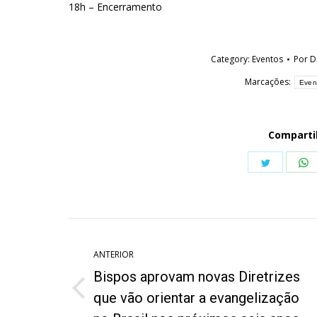
18h – Encerramento
Category:
Eventos
Por
D
Marcações:
Even
Comparti
Share
S
on
o
Twitter
W
Navegação
de
ANTERIOR
Bispos aprovam novas Diretrizes
post:
Post
que vão orientar a evangelização
anterior: