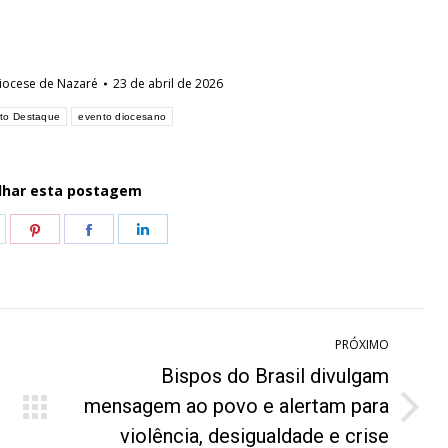
iocese de Nazaré
23 de abril de 2026
to Destaque
evento diocesano
lhar esta postagem
hare
Share
Share
Share
n
on
on
on
hatsApp
Pinterest
Facebook
LinkedIn
PRÓXIMO
Bispos do Brasil divulgam
mensagem ao povo e alertam para
Próximo
violência, desigualdade e crise
post: