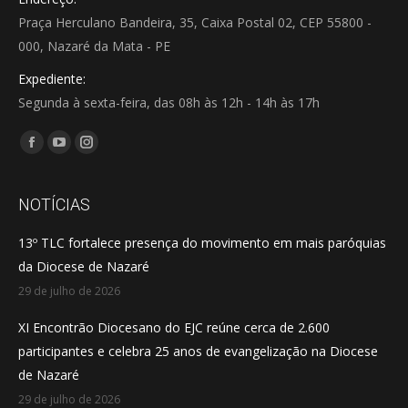
Praça Herculano Bandeira, 35, Caixa Postal 02, CEP 55800 -
000, Nazaré da Mata - PE
Expediente:
Segunda à sexta-feira, das 08h às 12h - 14h às 17h
Encontre-nos em:
Facebook
YouTube
Instagram
page
page
page
opens
opens
opens
NOTÍCIAS
in
in
in
13º TLC fortalece presença do movimento em mais paróquias
new
new
new
da Diocese de Nazaré
window
window
window
29 de julho de 2026
XI Encontrão Diocesano do EJC reúne cerca de 2.600
participantes e celebra 25 anos de evangelização na Diocese
de Nazaré
29 de julho de 2026