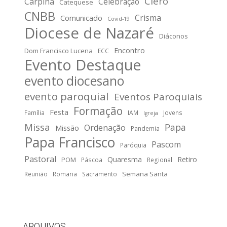
Clero
Carpina
Celebração
Catequese
CNBB
Crisma
Comunicado
Covid-19
Diocese de Nazaré
Diáconos
Encontro
Dom Francisco Lucena
ECC
Evento Destaque
evento diocesano
evento paroquial
Eventos Paroquiais
Formação
Festa
Família
IAM
Jovens
Igreja
Missa
Papa
Ordenação
Missão
Pandemia
Papa Francisco
Pascom
Paróquia
Pastoral
Quaresma
Retiro
POM
Páscoa
Regional
Semana Santa
Reunião
Romaria
Sacramento
ARQUIVOS