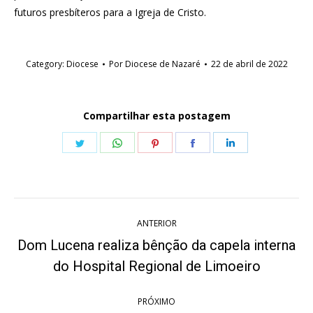
futuros presbíteros para a Igreja de Cristo.
Category:
Diocese
Por
Diocese de Nazaré
22 de abril de 2022
Compartilhar esta postagem
Share
Share
Share
Share
Share
on
on
on
on
on
Twitter
WhatsApp
Pinterest
Facebook
LinkedIn
Navegação
ANTERIOR
de
Dom Lucena realiza bênção da capela interna
Post
post:
do Hospital Regional de Limoeiro
anterior:
PRÓXIMO