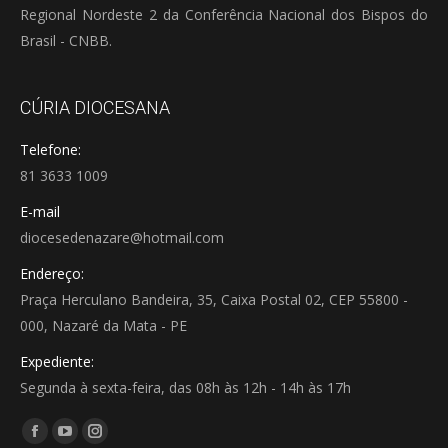
Regional Nordeste 2 da Conferência Nacional dos Bispos do
Brasil - CNBB.
CÚRIA DIOCESANA
Telefone:
81 3633 1009
E-mail
diocesedenazare@hotmail.com
Endereço:
Praça Herculano Bandeira, 35, Caixa Postal 02, CEP 55800 -
000, Nazaré da Mata - PE
Expediente:
Segunda à sexta-feira, das 08h às 12h - 14h às 17h
Encontre-nos em:
Facebook
YouTube
Instagram