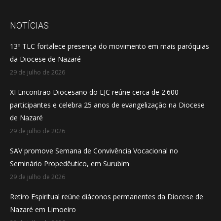
page
page
page
opens
opens
opens
NOTÍCIAS
in
in
in
13º TLC fortalece presença do movimento em mais paróquias
new
new
new
da Diocese de Nazaré
window
window
window
29 de julho de 2026
XI Encontrão Diocesano do EJC reúne cerca de 2.600
participantes e celebra 25 anos de evangelização na Diocese
de Nazaré
29 de julho de 2026
SAV promove Semana de Convivência Vocacional no
Seminário Propedêutico, em Surubim
29 de julho de 2026
Retiro Espiritual reúne diáconos permanentes da Diocese de
Nazaré em Limoeiro