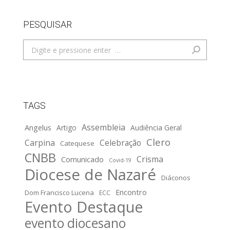
PESQUISAR
Search:
TAGS
Assembleia
Angelus
Artigo
Audiência Geral
Clero
Carpina
Celebração
Catequese
CNBB
Crisma
Comunicado
Covid-19
Diocese de Nazaré
Diáconos
Encontro
Dom Francisco Lucena
ECC
Evento Destaque
evento diocesano