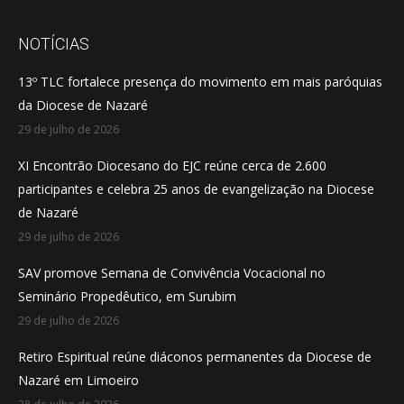
page
page
page
opens
opens
opens
NOTÍCIAS
in
in
in
13º TLC fortalece presença do movimento em mais paróquias
new
new
new
da Diocese de Nazaré
window
window
window
29 de julho de 2026
XI Encontrão Diocesano do EJC reúne cerca de 2.600
participantes e celebra 25 anos de evangelização na Diocese
de Nazaré
29 de julho de 2026
SAV promove Semana de Convivência Vocacional no
Seminário Propedêutico, em Surubim
29 de julho de 2026
Retiro Espiritual reúne diáconos permanentes da Diocese de
Nazaré em Limoeiro