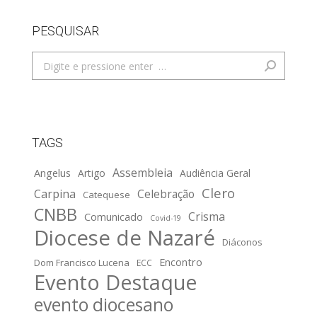
PESQUISAR
Search:
TAGS
Assembleia
Angelus
Artigo
Audiência Geral
Clero
Carpina
Celebração
Catequese
CNBB
Crisma
Comunicado
Covid-19
Diocese de Nazaré
Diáconos
Encontro
Dom Francisco Lucena
ECC
Evento Destaque
evento diocesano