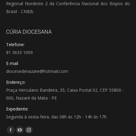
Regional Nordeste 2 da Conferência Nacional dos Bispos do
Brasil - CNBB.
CÚRIA DIOCESANA
Telefone:
81 3633 1009
E-mail
diocesedenazare@hotmail.com
Endereço:
Praça Herculano Bandeira, 35, Caixa Postal 02, CEP 55800 -
000, Nazaré da Mata - PE
Expediente:
Segunda à sexta-feira, das 08h às 12h - 14h às 17h
Encontre-nos em:
Facebook
YouTube
Instagram