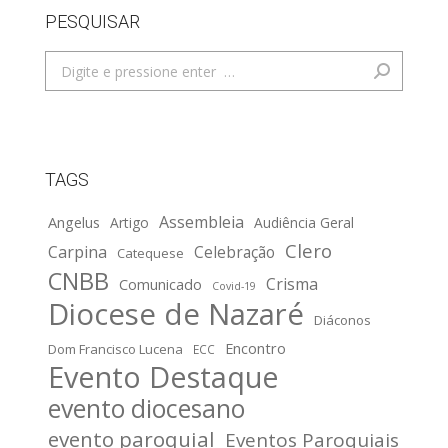
PESQUISAR
Search:
TAGS
Assembleia
Angelus
Artigo
Audiência Geral
Clero
Carpina
Celebração
Catequese
CNBB
Crisma
Comunicado
Covid-19
Diocese de Nazaré
Diáconos
Encontro
Dom Francisco Lucena
ECC
Evento Destaque
evento diocesano
evento paroquial
Eventos Paroquiais