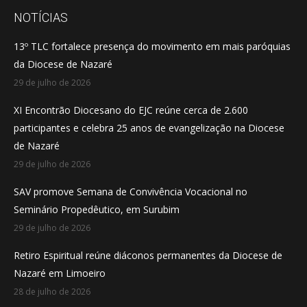
opens
opens
opens
NOTÍCIAS
in
in
in
13º TLC fortalece presença do movimento em mais paróquias
new
new
new
da Diocese de Nazaré
window
window
window
29 de julho de 2026
XI Encontrão Diocesano do EJC reúne cerca de 2.600
participantes e celebra 25 anos de evangelização na Diocese
de Nazaré
29 de julho de 2026
SAV promove Semana de Convivência Vocacional no
Seminário Propedêutico, em Surubim
29 de julho de 2026
Retiro Espiritual reúne diáconos permanentes da Diocese de
Nazaré em Limoeiro
28 de julho de 2026