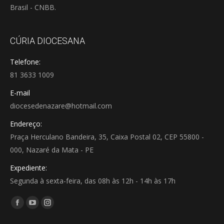
Brasil - CNBB.
CÚRIA DIOCESANA
Telefone:
81 3633 1009
E-mail
diocesedenazare@hotmail.com
Endereço:
Praça Herculano Bandeira, 35, Caixa Postal 02, CEP 55800 -
000, Nazaré da Mata - PE
Expediente:
Segunda à sexta-feira, das 08h às 12h - 14h às 17h
Encontre-nos em:
Facebook
YouTube
Instagram
page
page
page