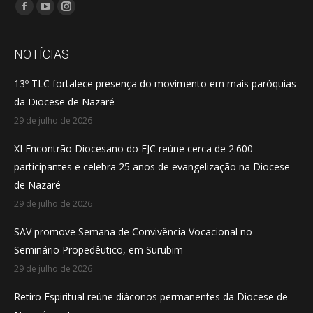
Encontre-nos em:
Facebook
YouTube
Instagram
page
page
page
opens
opens
opens
NOTÍCIAS
in
in
in
13º TLC fortalece presença do movimento em mais paróquias
new
new
new
da Diocese de Nazaré
window
window
window
29 de julho de 2026
XI Encontrão Diocesano do EJC reúne cerca de 2.600
participantes e celebra 25 anos de evangelização na Diocese
de Nazaré
29 de julho de 2026
SAV promove Semana de Convivência Vocacional no
Seminário Propedêutico, em Surubim
29 de julho de 2026
Retiro Espiritual reúne diáconos permanentes da Diocese de