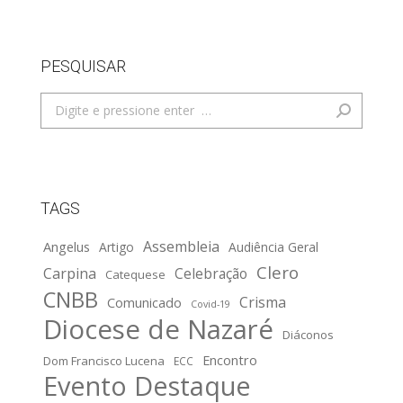
PESQUISAR
Search:
TAGS
Assembleia
Angelus
Artigo
Audiência Geral
Clero
Carpina
Celebração
Catequese
CNBB
Crisma
Comunicado
Covid-19
Diocese de Nazaré
Diáconos
Encontro
Dom Francisco Lucena
ECC
Evento Destaque