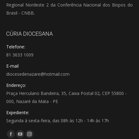
Regional Nordeste 2 da Conferência Nacional dos Bispos do
Brasil - CNBB.
CÚRIA DIOCESANA
Telefone:
81 3633 1009
E-mail
diocesedenazare@hotmail.com
Endereço:
Praça Herculano Bandeira, 35, Caixa Postal 02, CEP 55800 -
000, Nazaré da Mata - PE
Expediente:
Segunda à sexta-feira, das 08h às 12h - 14h às 17h
Encontre-nos em:
Facebook
YouTube
Instagram