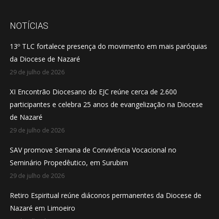
page
page
page
opens
opens
opens
NOTÍCIAS
in
in
in
13º TLC fortalece presença do movimento em mais paróquias
new
new
new
da Diocese de Nazaré
window
window
window
29 de julho de 2026
XI Encontrão Diocesano do EJC reúne cerca de 2.600
participantes e celebra 25 anos de evangelização na Diocese
de Nazaré
29 de julho de 2026
SAV promove Semana de Convivência Vocacional no
Seminário Propedêutico, em Surubim
29 de julho de 2026
Retiro Espiritual reúne diáconos permanentes da Diocese de
Nazaré em Limoeiro