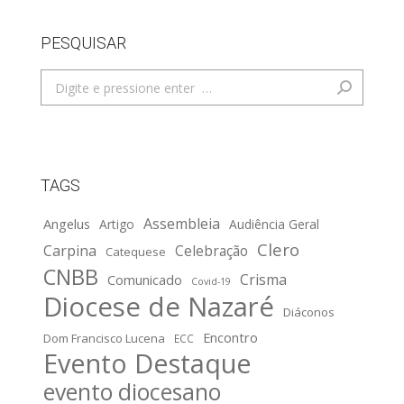
PESQUISAR
Search:
TAGS
Assembleia
Angelus
Artigo
Audiência Geral
Clero
Carpina
Celebração
Catequese
CNBB
Crisma
Comunicado
Covid-19
Diocese de Nazaré
Diáconos
Encontro
Dom Francisco Lucena
ECC
Evento Destaque
evento diocesano