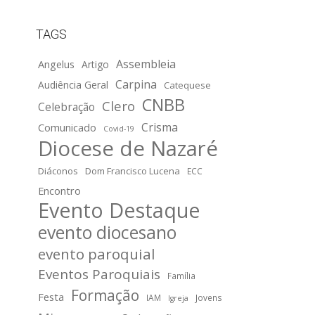
TAGS
Assembleia
Angelus
Artigo
Carpina
Audiência Geral
Catequese
CNBB
Clero
Celebração
Crisma
Comunicado
Covid-19
Diocese de Nazaré
Diáconos
Dom Francisco Lucena
ECC
Encontro
Evento Destaque
evento diocesano
evento paroquial
Eventos Paroquiais
Família
Formação
Festa
IAM
Jovens
Igreja