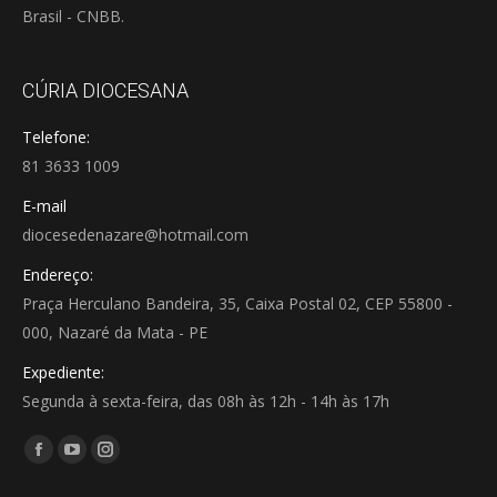
Brasil - CNBB.
CÚRIA DIOCESANA
Telefone:
81 3633 1009
E-mail
diocesedenazare@hotmail.com
Endereço:
Praça Herculano Bandeira, 35, Caixa Postal 02, CEP 55800 -
000, Nazaré da Mata - PE
Expediente:
Segunda à sexta-feira, das 08h às 12h - 14h às 17h
Encontre-nos em:
Facebook
YouTube
Instagram
page
page
page