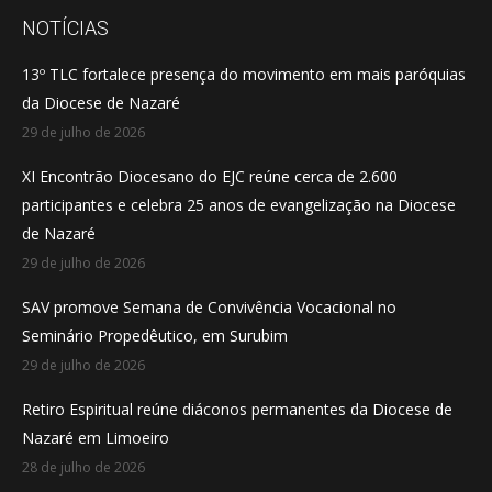
opens
opens
opens
NOTÍCIAS
in
in
in
13º TLC fortalece presença do movimento em mais paróquias
new
new
new
da Diocese de Nazaré
window
window
window
29 de julho de 2026
XI Encontrão Diocesano do EJC reúne cerca de 2.600
participantes e celebra 25 anos de evangelização na Diocese
de Nazaré
29 de julho de 2026
SAV promove Semana de Convivência Vocacional no
Seminário Propedêutico, em Surubim
29 de julho de 2026
Retiro Espiritual reúne diáconos permanentes da Diocese de
Nazaré em Limoeiro
28 de julho de 2026