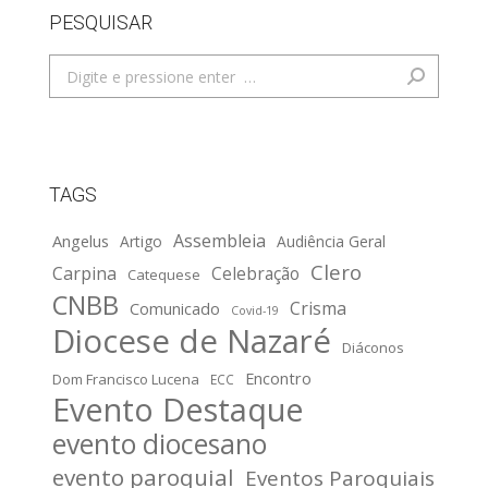
PESQUISAR
Search:
TAGS
Assembleia
Angelus
Artigo
Audiência Geral
Clero
Carpina
Celebração
Catequese
CNBB
Crisma
Comunicado
Covid-19
Diocese de Nazaré
Diáconos
Encontro
Dom Francisco Lucena
ECC
Evento Destaque
evento diocesano
evento paroquial
Eventos Paroquiais