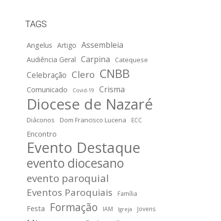
TAGS
Assembleia
Angelus
Artigo
Carpina
Audiência Geral
Catequese
CNBB
Clero
Celebração
Crisma
Comunicado
Covid-19
Diocese de Nazaré
Diáconos
Dom Francisco Lucena
ECC
Encontro
Evento Destaque
evento diocesano
evento paroquial
Eventos Paroquiais
Família
Formação
Festa
IAM
Jovens
Igreja