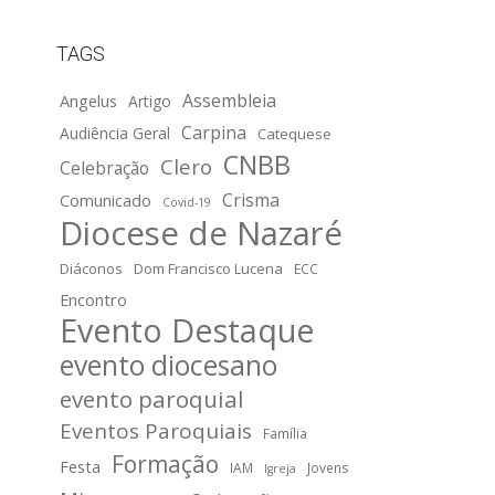
TAGS
Assembleia
Angelus
Artigo
Carpina
Audiência Geral
Catequese
CNBB
Clero
Celebração
Crisma
Comunicado
Covid-19
Diocese de Nazaré
Diáconos
Dom Francisco Lucena
ECC
Encontro
Evento Destaque
evento diocesano
evento paroquial
Eventos Paroquiais
Família
Formação
Festa
IAM
Jovens
Igreja