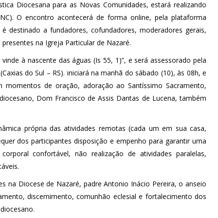
ástica Diocesana para as Novas Comunidades, estará realizando
C). O encontro acontecerá de forma online, pela plataforma
 é destinado a fundadores, cofundadores, moderadores gerais,
resentes na Igreja Particular de Nazaré.
 vinde à nascente das águas (Is 55, 1)”, e será assessorado pela
(Caxias do Sul – RS). iniciará na manhã do sábado (10), às 08h, e
om momentos de oração, adoração ao Santíssimo Sacramento,
o diocesano, Dom Francisco de Assis Dantas de Lucena, também
nâmica própria das atividades remotas (cada um em sua casa,
equer dos participantes disposição e empenho para garantir uma
corporal confortável, não realização de atividades paralelas,
áveis.
s na Diocese de Nazaré, padre Antonio Inácio Pereira, o anseio
mento, discernimento, comunhão eclesial e fortalecimento dos
o diocesano.