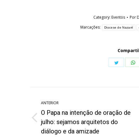
Category:
Eventos
Por
D
Marcações:
Diocese de Nazaré
Comparti
Share
S
on
o
Twitter
W
Navegação
de
ANTERIOR
O Papa na intenção de oração de
post:
Post
julho: sejamos arquitetos do
anterior:
diálogo e da amizade