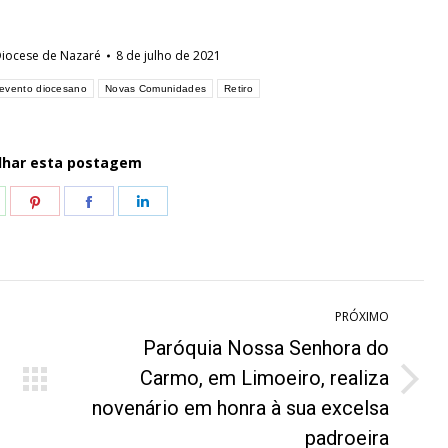
iocese de Nazaré
8 de julho de 2021
evento diocesano
Novas Comunidades
Retiro
lhar esta postagem
hare
Share
Share
Share
n
on
on
on
hatsApp
Pinterest
Facebook
LinkedIn
PRÓXIMO
Paróquia Nossa Senhora do
Carmo, em Limoeiro, realiza
Próximo
novenário em honra à sua excelsa
post:
padroeira