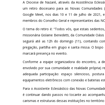
A Diocese de Nazaré, através da Assistência Eclesi
um retiro diocesano para as Novas Comunidades (N
Google Meet, nos dias 10 e 11 de julho de 2021, e
membros do Conselho Geral e representantes das NC p
O tema do retiro é: “Todos vós, que estais sedentos,
missionária Gislaine Benedetti, da Comunidade Oásis 
seguirá até as 12h do domingo (11), contando c
pregação, partilha em grupo e santa missa. O bisp
marcará presença no evento.
Conforme a equipe organizadora do encontro, a di
envolvido por sua comunidade e realidade própria) r
adequada participação: espaço silencioso, postura 
equipamentos eletrônicos com conexão e baterias est
Para o Assistente Eclesiástico das Novas Comunidade
é continuar dando passos no tocante ao acompanha
carismas e estruturas dessas instituições no territóri