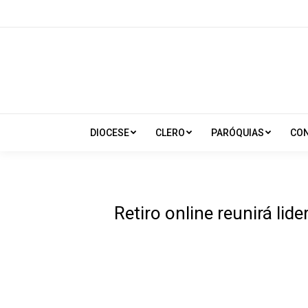
DIOCESE
CLERO
PARÓQUIAS
CO
Retiro online reunirá l