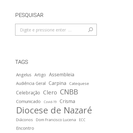
PESQUISAR
Search:
TAGS
Assembleia
Angelus
Artigo
Carpina
Audiência Geral
Catequese
CNBB
Clero
Celebração
Crisma
Comunicado
Covid-19
Diocese de Nazaré
Diáconos
Dom Francisco Lucena
ECC
Encontro