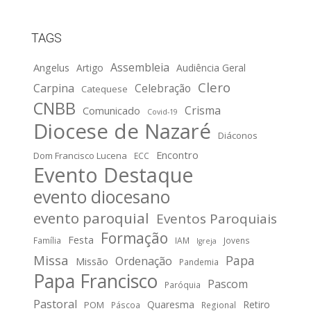
TAGS
Assembleia
Angelus
Artigo
Audiência Geral
Clero
Carpina
Celebração
Catequese
CNBB
Crisma
Comunicado
Covid-19
Diocese de Nazaré
Diáconos
Encontro
Dom Francisco Lucena
ECC
Evento Destaque
evento diocesano
evento paroquial
Eventos Paroquiais
Formação
Festa
Família
IAM
Jovens
Igreja
Missa
Papa
Ordenação
Missão
Pandemia
Papa Francisco
Pascom
Paróquia
Pastoral
Quaresma
Retiro
POM
Páscoa
Regional