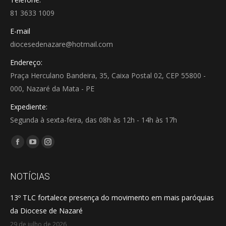
81 3633 1009
E-mail
diocesedenazare@hotmail.com
Endereço:
Praça Herculano Bandeira, 35, Caixa Postal 02, CEP 55800 -
000, Nazaré da Mata - PE
Expediente:
Segunda à sexta-feira, das 08h às 12h - 14h às 17h
Encontre-nos em:
Facebook
YouTube
Instagram
page
page
page
opens
opens
opens
NOTÍCIAS
in
in
in
13º TLC fortalece presença do movimento em mais paróquias
new
new
new
da Diocese de Nazaré
window
window
window
29 de julho de 2026