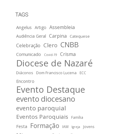
TAGS
Assembleia
Angelus
Artigo
Carpina
Audiência Geral
Catequese
CNBB
Clero
Celebração
Crisma
Comunicado
Covid-19
Diocese de Nazaré
Diáconos
Dom Francisco Lucena
ECC
Encontro
Evento Destaque
evento diocesano
evento paroquial
Eventos Paroquiais
Família
Formação
Festa
IAM
Jovens
Igreja