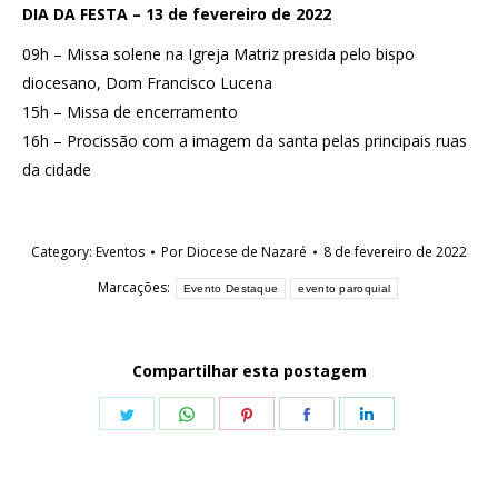
DIA DA FESTA – 13 de fevereiro de 2022
09h – Missa solene na Igreja Matriz presida pelo bispo
diocesano, Dom Francisco Lucena
15h – Missa de encerramento
16h – Procissão com a imagem da santa pelas principais ruas
da cidade
Category:
Eventos
Por
Diocese de Nazaré
8 de fevereiro de 2022
Marcações:
Evento Destaque
evento paroquial
Compartilhar esta postagem
Share
Share
Share
Share
Share
on
on
on
on
on
Twitter
WhatsApp
Pinterest
Facebook
LinkedIn