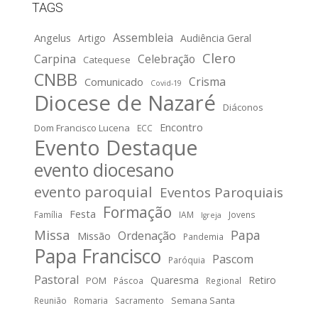
TAGS
Assembleia
Angelus
Artigo
Audiência Geral
Clero
Carpina
Celebração
Catequese
CNBB
Crisma
Comunicado
Covid-19
Diocese de Nazaré
Diáconos
Encontro
Dom Francisco Lucena
ECC
Evento Destaque
evento diocesano
evento paroquial
Eventos Paroquiais
Formação
Festa
Família
IAM
Jovens
Igreja
Missa
Papa
Ordenação
Missão
Pandemia
Papa Francisco
Pascom
Paróquia
Pastoral
Quaresma
Retiro
POM
Páscoa
Regional
Semana Santa
Reunião
Romaria
Sacramento