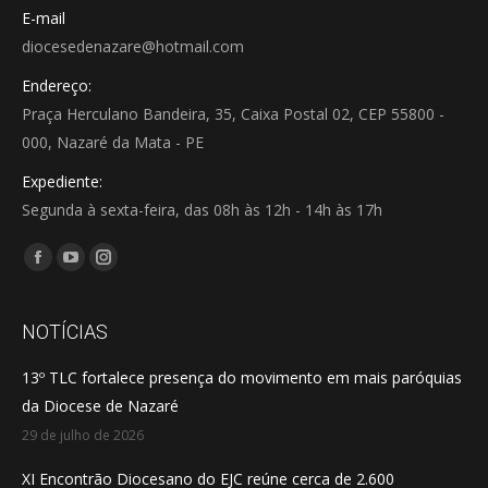
E-mail
diocesedenazare@hotmail.com
Endereço:
Praça Herculano Bandeira, 35, Caixa Postal 02, CEP 55800 -
000, Nazaré da Mata - PE
Expediente:
Segunda à sexta-feira, das 08h às 12h - 14h às 17h
Encontre-nos em:
Facebook
YouTube
Instagram
page
page
page
opens
opens
opens
NOTÍCIAS
in
in
in
13º TLC fortalece presença do movimento em mais paróquias
new
new
new
da Diocese de Nazaré
window
window
window
29 de julho de 2026
XI Encontrão Diocesano do EJC reúne cerca de 2.600