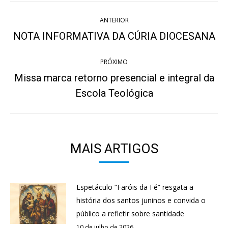
Navegação
ANTERIOR
de
NOTA INFORMATIVA DA CÚRIA DIOCESANA
Post
anterior:
post:
PRÓXIMO
Missa marca retorno presencial e integral da
Próximo
Escola Teológica
post:
MAIS ARTIGOS
Espetáculo “Faróis da Fé” resgata a
história dos santos juninos e convida o
público a refletir sobre santidade
10 de julho de 2026