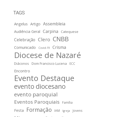
TAGS
Assembleia
Angelus
Artigo
Carpina
Audiência Geral
Catequese
CNBB
Clero
Celebração
Crisma
Comunicado
Covid-19
Diocese de Nazaré
Diáconos
Dom Francisco Lucena
ECC
Encontro
Evento Destaque
evento diocesano
evento paroquial
Eventos Paroquiais
Família
Formação
Festa
IAM
Jovens
Igreja