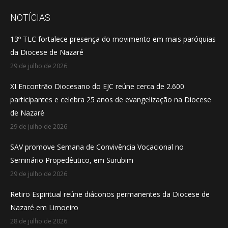
page
page
page
opens
opens
opens
NOTÍCIAS
in
in
in
13º TLC fortalece presença do movimento em mais paróquias
new
new
new
da Diocese de Nazaré
window
window
window
29 de julho de 2026
XI Encontrão Diocesano do EJC reúne cerca de 2.600
participantes e celebra 25 anos de evangelização na Diocese
de Nazaré
29 de julho de 2026
SAV promove Semana de Convivência Vocacional no
Seminário Propedêutico, em Surubim
29 de julho de 2026
Retiro Espiritual reúne diáconos permanentes da Diocese de
Nazaré em Limoeiro
28 de julho de 2026