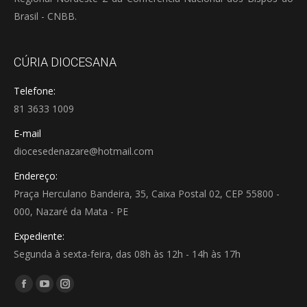
Brasil - CNBB.
CÚRIA DIOCESANA
Telefone:
81 3633 1009
E-mail
diocesedenazare@hotmail.com
Endereço:
Praça Herculano Bandeira, 35, Caixa Postal 02, CEP 55800 -
000, Nazaré da Mata - PE
Expediente:
Segunda à sexta-feira, das 08h às 12h - 14h às 17h
Encontre-nos em:
Facebook
YouTube
Instagram