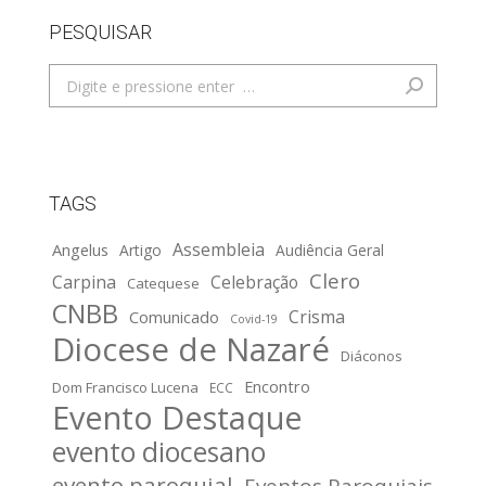
PESQUISAR
Search:
TAGS
Assembleia
Angelus
Artigo
Audiência Geral
Clero
Carpina
Celebração
Catequese
CNBB
Crisma
Comunicado
Covid-19
Diocese de Nazaré
Diáconos
Encontro
Dom Francisco Lucena
ECC
Evento Destaque
evento diocesano
evento paroquial