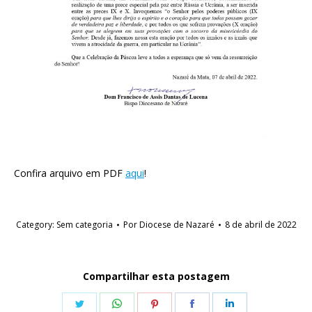
Confira arquivo em PDF
aqui
!
Category:
Sem categoria
Por
Diocese de Nazaré
8 de abril de 2022
Compartilhar esta postagem
Share
Share
Share
Share
Share