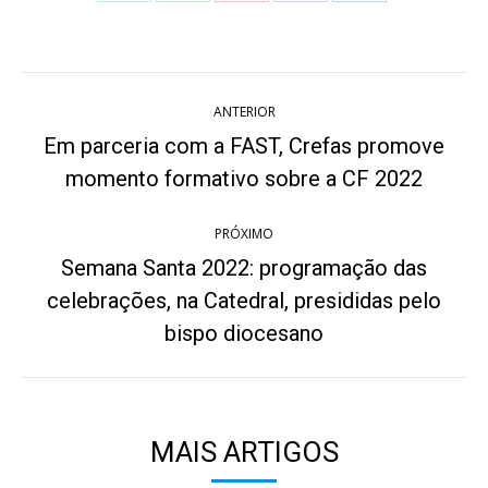
on
on
on
on
on
Twitter
WhatsApp
Pinterest
Facebook
LinkedIn
Navegação
ANTERIOR
de
Em parceria com a FAST, Crefas promove
Post
post:
momento formativo sobre a CF 2022
anterior:
PRÓXIMO
Semana Santa 2022: programação das
celebrações, na Catedral, presididas pelo
Próximo
post:
bispo diocesano
MAIS ARTIGOS