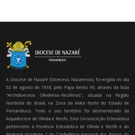
A Diocese de Nazaré (Dioecesis Nazarensis) foi erigida no dia
02 de agosto de 1918, pelo Papa Bento XV, através da Bula
“Archidioecesis Olindensis-Recifensis”, situada na Região
Nordeste do Brasil, na Zona da Mata Norte do Estado de
Pernambuco. Todo o seu território foi desmembrado da
Arquidiocese de Olinda e Recife. Esta Circunscrição Eclesiástica
pertencente à Província Eclesiástica de Olinda e Recife e ao
Regional Nordeste 2 da Conferência Nacional dos Bispos do