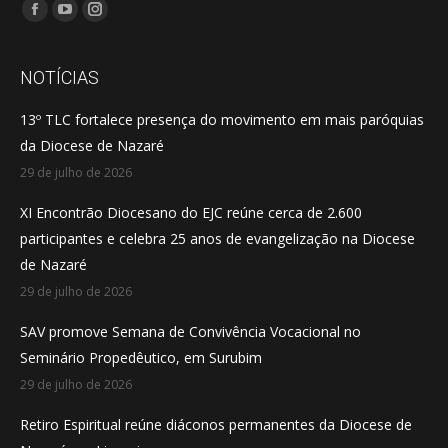
Encontre-nos em:
Facebook
YouTube
Instagram
page
page
page
opens
opens
opens
NOTÍCIAS
in
in
in
13º TLC fortalece presença do movimento em mais paróquias
new
new
new
da Diocese de Nazaré
window
window
window
29 de julho de 2026
XI Encontrão Diocesano do EJC reúne cerca de 2.600
participantes e celebra 25 anos de evangelização na Diocese
de Nazaré
29 de julho de 2026
SAV promove Semana de Convivência Vocacional no
Seminário Propedêutico, em Surubim
29 de julho de 2026
Retiro Espiritual reúne diáconos permanentes da Diocese de