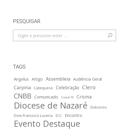
PESQUISAR
Search:
TAGS
Assembleia
Angelus
Artigo
Audiência Geral
Clero
Carpina
Celebração
Catequese
CNBB
Crisma
Comunicado
Covid-19
Diocese de Nazaré
Diáconos
Encontro
Dom Francisco Lucena
ECC
Evento Destaque