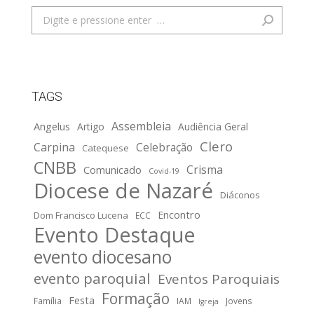
Search:
TAGS
Assembleia
Angelus
Artigo
Audiência Geral
Clero
Carpina
Celebração
Catequese
CNBB
Crisma
Comunicado
Covid-19
Diocese de Nazaré
Diáconos
Encontro
Dom Francisco Lucena
ECC
Evento Destaque
evento diocesano
evento paroquial
Eventos Paroquiais
Formação
Festa
Família
IAM
Jovens
Igreja