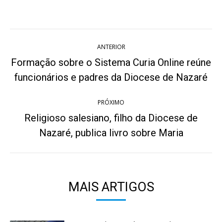
on
on
on
on
on
Twitter
WhatsApp
Pinterest
Facebook
LinkedIn
Navegação
ANTERIOR
de
Formação sobre o Sistema Curia Online reúne
Post
post:
funcionários e padres da Diocese de Nazaré
anterior:
PRÓXIMO
Religioso salesiano, filho da Diocese de
Próximo
Nazaré, publica livro sobre Maria
post:
MAIS ARTIGOS