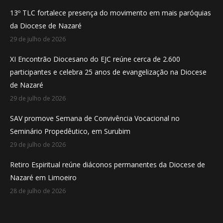
in
in
in
13º TLC fortalece presença do movimento em mais paróquias
new
new
new
da Diocese de Nazaré
window
window
window
29 de julho de 2026
XI Encontrão Diocesano do EJC reúne cerca de 2.600
participantes e celebra 25 anos de evangelização na Diocese
de Nazaré
29 de julho de 2026
SAV promove Semana de Convivência Vocacional no
Seminário Propedêutico, em Surubim
29 de julho de 2026
Retiro Espiritual reúne diáconos permanentes da Diocese de
Nazaré em Limoeiro
28 de julho de 2026