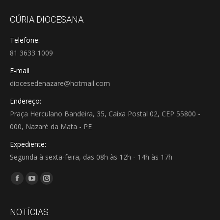
CÚRIA DIOCESANA
Telefone:
81 3633 1009
E-mail
diocesedenazare@hotmail.com
Endereço:
Praça Herculano Bandeira, 35, Caixa Postal 02, CEP 55800 -
000, Nazaré da Mata - PE
Expediente:
Segunda à sexta-feira, das 08h às 12h - 14h às 17h
Encontre-nos em:
Facebook
YouTube
Instagram
page
page
page
opens
opens
opens
NOTÍCIAS