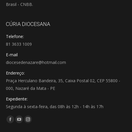
Brasil - CNBB.
CÚRIA DIOCESANA
Telefone:
81 3633 1009
E-mail
diocesedenazare@hotmail.com
Endereço:
Praça Herculano Bandeira, 35, Caixa Postal 02, CEP 55800 -
000, Nazaré da Mata - PE
Expediente:
Segunda à sexta-feira, das 08h às 12h - 14h às 17h
Encontre-nos em:
Facebook
YouTube
Instagram
page
page
page