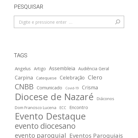
PESQUISAR
Search:
TAGS
Assembleia
Angelus
Artigo
Audiência Geral
Clero
Carpina
Celebração
Catequese
CNBB
Crisma
Comunicado
Covid-19
Diocese de Nazaré
Diáconos
Encontro
Dom Francisco Lucena
ECC
Evento Destaque
evento diocesano
evento paroquial
Eventos Paroquiais