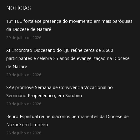
opens
opens
opens
NOTÍCIAS
in
in
in
13º TLC fortalece presença do movimento em mais paróquias
new
new
new
da Diocese de Nazaré
window
window
window
29 de julho de 2026
XI Encontrão Diocesano do EJC reúne cerca de 2.600
participantes e celebra 25 anos de evangelização na Diocese
de Nazaré
29 de julho de 2026
SAV promove Semana de Convivência Vocacional no
Seminário Propedêutico, em Surubim
29 de julho de 2026
Retiro Espiritual reúne diáconos permanentes da Diocese de
Nazaré em Limoeiro
28 de julho de 2026