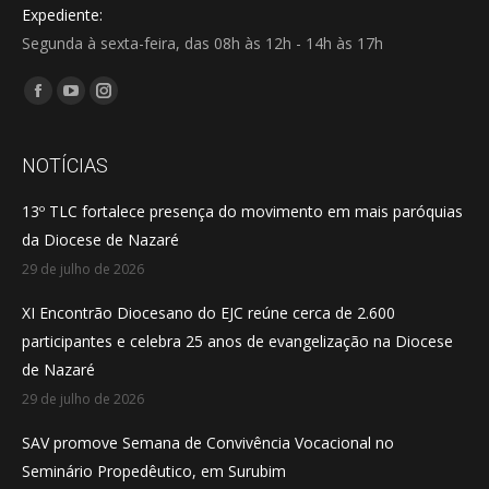
Expediente:
Segunda à sexta-feira, das 08h às 12h - 14h às 17h
Encontre-nos em:
Facebook
YouTube
Instagram
page
page
page
opens
opens
opens
NOTÍCIAS
in
in
in
13º TLC fortalece presença do movimento em mais paróquias
new
new
new
da Diocese de Nazaré
window
window
window
29 de julho de 2026
XI Encontrão Diocesano do EJC reúne cerca de 2.600
participantes e celebra 25 anos de evangelização na Diocese
de Nazaré
29 de julho de 2026
SAV promove Semana de Convivência Vocacional no
Seminário Propedêutico, em Surubim