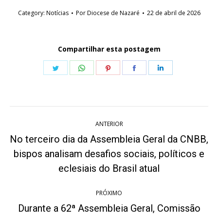
Category:
Notícias
Por
Diocese de Nazaré
22 de abril de 2026
Compartilhar esta postagem
Share
Share
Share
Share
Share
on
on
on
on
on
Twitter
WhatsApp
Pinterest
Facebook
LinkedIn
Navegação
ANTERIOR
de
No terceiro dia da Assembleia Geral da CNBB,
post:
bispos analisam desafios sociais, políticos e
Post
anterior:
eclesiais do Brasil atual
PRÓXIMO
Durante a 62ª Assembleia Geral, Comissão