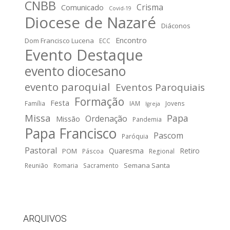
CNBB
Crisma
Comunicado
Covid-19
Diocese de Nazaré
Diáconos
Encontro
Dom Francisco Lucena
ECC
Evento Destaque
evento diocesano
evento paroquial
Eventos Paroquiais
Formação
Festa
Família
IAM
Jovens
Igreja
Missa
Papa
Ordenação
Missão
Pandemia
Papa Francisco
Pascom
Paróquia
Pastoral
Quaresma
Retiro
POM
Páscoa
Regional
Semana Santa
Reunião
Romaria
Sacramento
ARQUIVOS