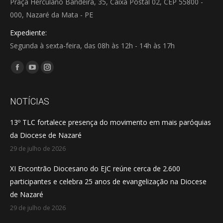
Praça Herculano Bandeira, 35, Caixa Postal 02, CEP 55800 -
000, Nazaré da Mata - PE
Expediente:
Segunda à sexta-feira, das 08h às 12h - 14h às 17h
Encontre-nos em:
Facebook
YouTube
Instagram
page
page
page
opens
opens
opens
NOTÍCIAS
in
in
in
13º TLC fortalece presença do movimento em mais paróquias
new
new
new
da Diocese de Nazaré
window
window
window
29 de julho de 2026
XI Encontrão Diocesano do EJC reúne cerca de 2.600
participantes e celebra 25 anos de evangelização na Diocese
de Nazaré
29 de julho de 2026