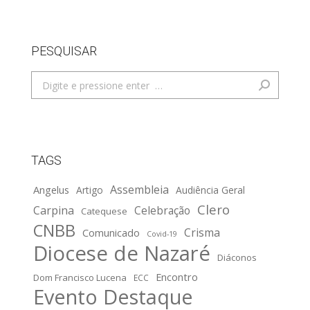
PESQUISAR
Search:
TAGS
Assembleia
Angelus
Artigo
Audiência Geral
Clero
Carpina
Celebração
Catequese
CNBB
Crisma
Comunicado
Covid-19
Diocese de Nazaré
Diáconos
Encontro
Dom Francisco Lucena
ECC
Evento Destaque