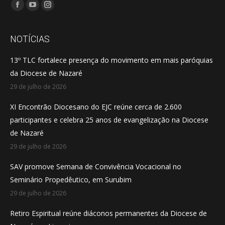
Encontre-nos em:
Facebook
YouTube
Instagram
page
page
page
opens
opens
opens
NOTÍCIAS
in
in
in
13º TLC fortalece presença do movimento em mais paróquias
new
new
new
da Diocese de Nazaré
window
window
window
29 de julho de 2026
XI Encontrão Diocesano do EJC reúne cerca de 2.600
participantes e celebra 25 anos de evangelização na Diocese
de Nazaré
29 de julho de 2026
SAV promove Semana de Convivência Vocacional no
Seminário Propedêutico, em Surubim
29 de julho de 2026
Retiro Espiritual reúne diáconos permanentes da Diocese de