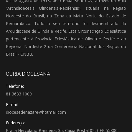
02 de agosto de 1918, pelo Papa Bento XV, através da Bula
“Archidioecesis Olindensis-Recifensis”, situada na Região
Nordeste do Brasil, na Zona da Mata Norte do Estado de
Pernambuco. Todo o seu território foi desmembrado da
Arquidiocese de Olinda e Recife. Esta Circunscrição Eclesiástica
pertencente à Província Eclesiástica de Olinda e Recife e ao
Regional Nordeste 2 da Conferência Nacional dos Bispos do
Brasil - CNBB.
CÚRIA DIOCESANA
Telefone:
81 3633 1009
E-mail
diocesedenazare@hotmail.com
Endereço:
Praça Herculano Bandeira, 35, Caixa Postal 02, CEP 55800 -