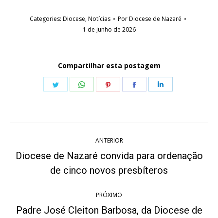
Categories:
Diocese
,
Notícias
Por
Diocese de Nazaré
1 de junho de 2026
Compartilhar esta postagem
Share
Share
Share
Share
Share
on
on
on
on
on
Twitter
WhatsApp
Pinterest
Facebook
LinkedIn
Navegação
ANTERIOR
de
Diocese de Nazaré convida para ordenação
Post
post:
de cinco novos presbíteros
anterior:
PRÓXIMO
Padre José Cleiton Barbosa, da Diocese de