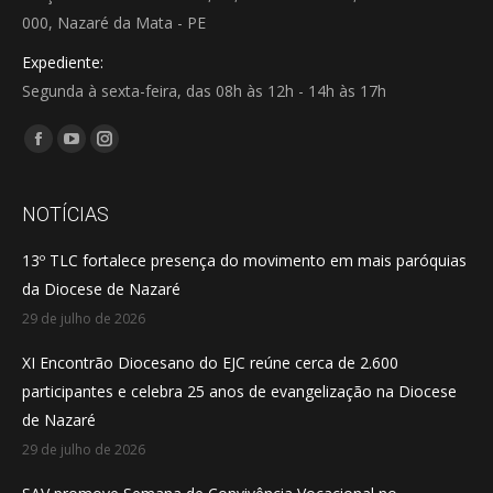
000, Nazaré da Mata - PE
Expediente:
Segunda à sexta-feira, das 08h às 12h - 14h às 17h
Encontre-nos em:
Facebook
YouTube
Instagram
page
page
page
opens
opens
opens
NOTÍCIAS
in
in
in
13º TLC fortalece presença do movimento em mais paróquias
new
new
new
da Diocese de Nazaré
window
window
window
29 de julho de 2026
XI Encontrão Diocesano do EJC reúne cerca de 2.600
participantes e celebra 25 anos de evangelização na Diocese
de Nazaré
29 de julho de 2026