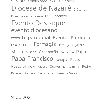
CNBB
Crisma
Comunicado
Covid-19
Diocese de Nazaré
Diáconos
Encontro
Dom Francisco Lucena
ECC
Evento Destaque
evento diocesano
evento paroquial
Eventos Paroquiais
Formação
Festa
Família
IAM
Jovens
Igreja
Missa
Papa
Ordenação
Missão
Pandemia
Papa Francisco
Pascom
Paróquia
Pastoral
Quaresma
Retiro
POM
Páscoa
Regional
Semana Santa
Reunião
Romaria
Sacramento
ARQUIVOS