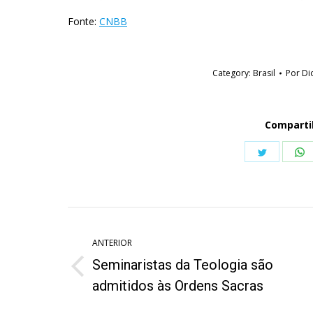
Fonte:
CNBB
Category:
Brasil
Por
Di
Comparti
Share
S
on
o
Twitter
W
Navegação
de
ANTERIOR
Seminaristas da Teologia são
post:
Post
admitidos às Ordens Sacras
anterior: