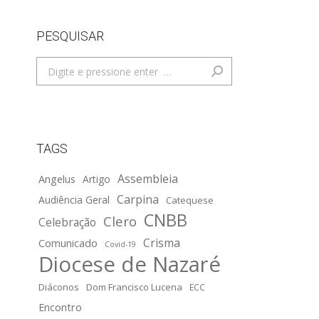
PESQUISAR
Search:
TAGS
Assembleia
Angelus
Artigo
Carpina
Audiência Geral
Catequese
CNBB
Clero
Celebração
Crisma
Comunicado
Covid-19
Diocese de Nazaré
Diáconos
Dom Francisco Lucena
ECC
Encontro