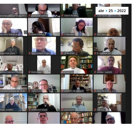
abr
25
2022