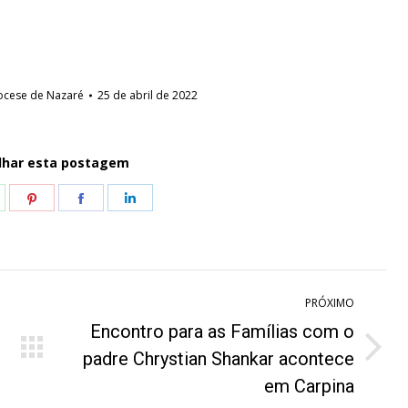
ocese de Nazaré
25 de abril de 2022
lhar esta postagem
hare
Share
Share
Share
n
on
on
on
hatsApp
Pinterest
Facebook
LinkedIn
PRÓXIMO
Encontro para as Famílias com o
Próximo
padre Chrystian Shankar acontece
post:
em Carpina