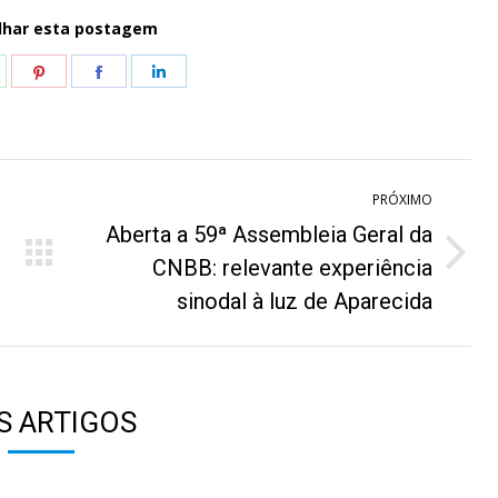
lhar esta postagem
hare
Share
Share
Share
n
on
on
on
hatsApp
Pinterest
Facebook
LinkedIn
PRÓXIMO
Aberta a 59ª Assembleia Geral da
Próximo
CNBB: relevante experiência
post:
sinodal à luz de Aparecida
S ARTIGOS