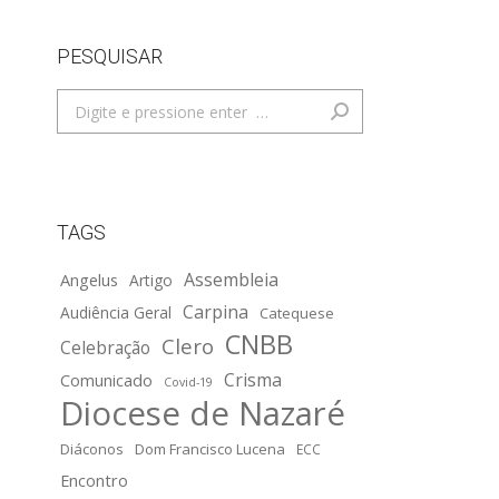
PESQUISAR
Search:
TAGS
Assembleia
Angelus
Artigo
Carpina
Audiência Geral
Catequese
CNBB
Clero
Celebração
Crisma
Comunicado
Covid-19
Diocese de Nazaré
Diáconos
Dom Francisco Lucena
ECC
Encontro