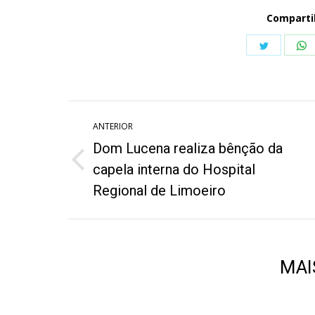
Comparti
Share
S
on
o
Twitter
W
Navegação
ANTERIOR
de
Dom Lucena realiza bênção da
post:
Post
capela interna do Hospital
anterior:
Regional de Limoeiro
MAI