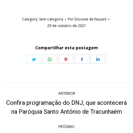
Category:
Sem categoria
Por
Diocese de Nazaré
29 de outubro de 2021
Compartilhar esta postagem
Share
Share
Share
Share
Share
on
on
on
on
on
Twitter
WhatsApp
Pinterest
Facebook
LinkedIn
Navegação
ANTERIOR
de
Confira programação do DNJ, que acontecerá
Post
post:
na Paróquia Santo Antônio de Tracunhaém
anterior:
PRÓXIMO