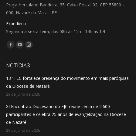
Praça Herculano Bandeira, 35, Caixa Postal 02, CEP 55800 -
000, Nazaré da Mata - PE
Expediente:
Segunda à sexta-feira, das 08h às 12h - 14h às 17h
Encontre-nos em:
Facebook
YouTube
Instagram
page
page
page
opens
opens
opens
NOTÍCIAS
in
in
in
13º TLC fortalece presença do movimento em mais paróquias
new
new
new
da Diocese de Nazaré
window
window
window
29 de julho de 2026
XI Encontrão Diocesano do EJC reúne cerca de 2.600
participantes e celebra 25 anos de evangelização na Diocese
de Nazaré
29 de julho de 2026