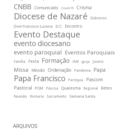
CNBB
Crisma
Comunicado
Covid-19
Diocese de Nazaré
Diáconos
Encontro
Dom Francisco Lucena
ECC
Evento Destaque
evento diocesano
evento paroquial
Eventos Paroquiais
Formação
Festa
Família
IAM
Jovens
Igreja
Missa
Papa
Ordenação
Missão
Pandemia
Papa Francisco
Pascom
Paróquia
Pastoral
Quaresma
Retiro
POM
Páscoa
Regional
Semana Santa
Reunião
Romaria
Sacramento
ARQUIVOS