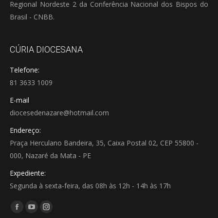
Regional Nordeste 2 da Conferência Nacional dos Bispos do
Brasil - CNBB.
CÚRIA DIOCESANA
Telefone:
81 3633 1009
E-mail
diocesedenazare@hotmail.com
Endereço:
Praça Herculano Bandeira, 35, Caixa Postal 02, CEP 55800 -
000, Nazaré da Mata - PE
Expediente:
Segunda à sexta-feira, das 08h às 12h - 14h às 17h
Encontre-nos em:
Facebook
YouTube
Instagram