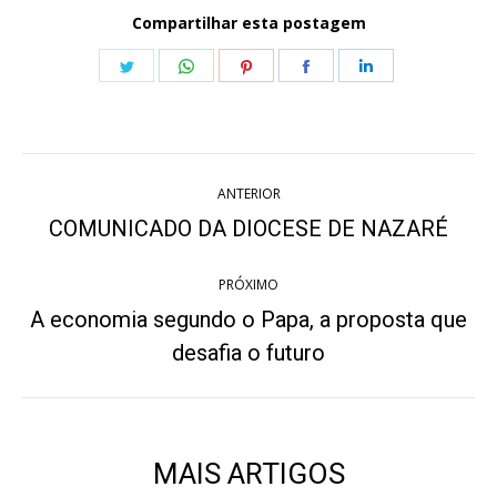
Compartilhar esta postagem
Share
Share
Share
Share
Share
on
on
on
on
on
Twitter
WhatsApp
Pinterest
Facebook
LinkedIn
Navegação
ANTERIOR
de
COMUNICADO DA DIOCESE DE NAZARÉ
Post
anterior:
post:
PRÓXIMO
A economia segundo o Papa, a proposta que
Próximo
desafia o futuro
post:
MAIS ARTIGOS