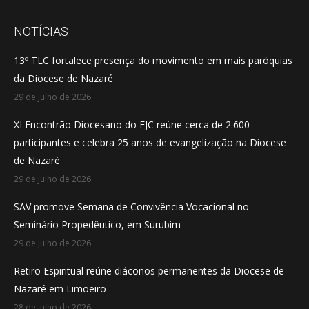
page
page
page
opens
opens
opens
NOTÍCIAS
in
in
in
13º TLC fortalece presença do movimento em mais paróquias
new
new
new
da Diocese de Nazaré
window
window
window
29 de julho de 2026
XI Encontrão Diocesano do EJC reúne cerca de 2.600
participantes e celebra 25 anos de evangelização na Diocese
de Nazaré
29 de julho de 2026
SAV promove Semana de Convivência Vocacional no
Seminário Propedêutico, em Surubim
29 de julho de 2026
Retiro Espiritual reúne diáconos permanentes da Diocese de
Nazaré em Limoeiro
28 de julho de 2026