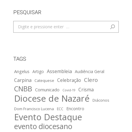
PESQUISAR
Search:
TAGS
Assembleia
Angelus
Artigo
Audiência Geral
Clero
Carpina
Celebração
Catequese
CNBB
Crisma
Comunicado
Covid-19
Diocese de Nazaré
Diáconos
Encontro
Dom Francisco Lucena
ECC
Evento Destaque
evento diocesano