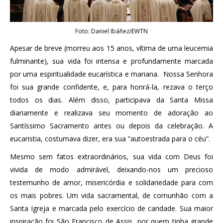
Foto: Daniel Ibáñez/EWTN
Apesar de breve (morreu aos 15 anos, vítima de uma leucemia
fulminante), sua vida foi intensa e profundamente marcada
por uma espiritualidade eucarística e mariana. Nossa Senhora
foi sua grande confidente, e, para honrá-la, rezava o terço
todos os dias. Além disso, participava da Santa Missa
diariamente e realizava seu momento de adoração ao
Santíssimo Sacramento antes ou depois da celebração. A
eucaristia, costumava dizer, era sua “autoestrada para o céu”.
Mesmo sem fatos extraordinários, sua vida com Deus foi
vivida de modo admirável, deixando-nos um precioso
testemunho de amor, misericórdia e solidariedade para com
os mais pobres. Um vida sacramental, de comunhão com a
Santa Igreja e marcada pelo exercício de caridade. Sua maior
inspiração foi São Francisco de Assis, por quem tinha grande