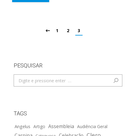
1
2
3
PESQUISAR
Search:
TAGS
Assembleia
Angelus
Artigo
Audiência Geral
Clero
Carpina
Celebração
Catequese