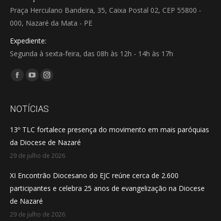
Praça Herculano Bandeira, 35, Caixa Postal 02, CEP 55800 -
000, Nazaré da Mata - PE
Expediente:
Segunda à sexta-feira, das 08h às 12h - 14h às 17h
Encontre-nos em:
Facebook
YouTube
Instagram
page
page
page
opens
opens
opens
NOTÍCIAS
in
in
in
13º TLC fortalece presença do movimento em mais paróquias
new
new
new
da Diocese de Nazaré
window
window
window
29 de julho de 2026
XI Encontrão Diocesano do EJC reúne cerca de 2.600
participantes e celebra 25 anos de evangelização na Diocese
de Nazaré
29 de julho de 2026