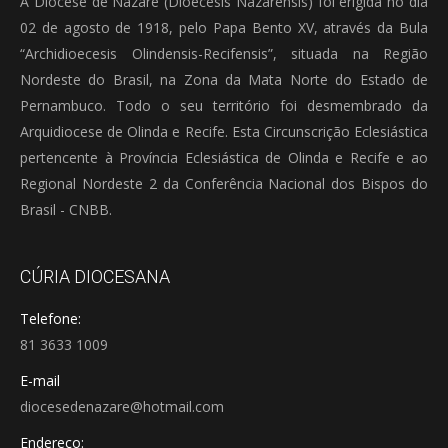
A Diocese de Nazaré (Dioecesis Nazarensis) foi erigida no dia
02 de agosto de 1918, pelo Papa Bento XV, através da Bula
“Archidioecesis Olindensis-Recifensis”, situada na Região
Nordeste do Brasil, na Zona da Mata Norte do Estado de
Pernambuco. Todo o seu território foi desmembrado da
Arquidiocese de Olinda e Recife. Esta Circunscrição Eclesiástica
pertencente à Província Eclesiástica de Olinda e Recife e ao
Regional Nordeste 2 da Conferência Nacional dos Bispos do
Brasil - CNBB.
CÚRIA DIOCESANA
Telefone:
81 3633 1009
E-mail
diocesedenazare@hotmail.com
Endereço: