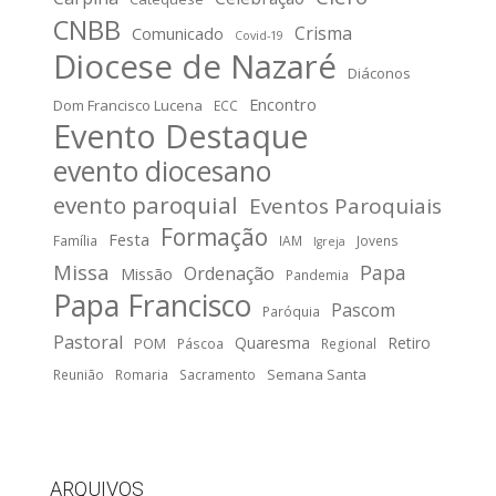
CNBB
Crisma
Comunicado
Covid-19
Diocese de Nazaré
Diáconos
Encontro
Dom Francisco Lucena
ECC
Evento Destaque
evento diocesano
evento paroquial
Eventos Paroquiais
Formação
Festa
Família
IAM
Jovens
Igreja
Missa
Papa
Ordenação
Missão
Pandemia
Papa Francisco
Pascom
Paróquia
Pastoral
Quaresma
Retiro
POM
Páscoa
Regional
Semana Santa
Reunião
Romaria
Sacramento
ARQUIVOS