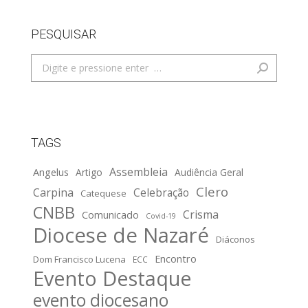
PESQUISAR
Search:
TAGS
Assembleia
Angelus
Artigo
Audiência Geral
Clero
Carpina
Celebração
Catequese
CNBB
Crisma
Comunicado
Covid-19
Diocese de Nazaré
Diáconos
Encontro
Dom Francisco Lucena
ECC
Evento Destaque
evento diocesano