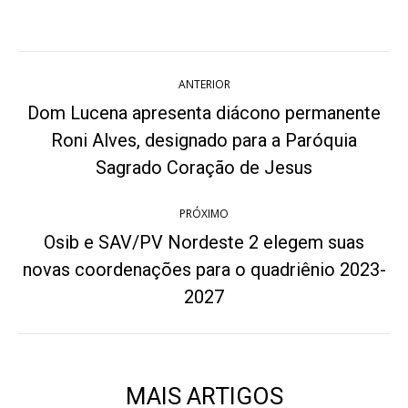
on
on
on
on
on
Twitter
WhatsApp
Pinterest
Facebook
LinkedIn
Navegação
ANTERIOR
de
Dom Lucena apresenta diácono permanente
post:
Roni Alves, designado para a Paróquia
Post
anterior:
Sagrado Coração de Jesus
PRÓXIMO
Osib e SAV/PV Nordeste 2 elegem suas
novas coordenações para o quadriênio 2023-
Próximo
post:
2027
MAIS ARTIGOS