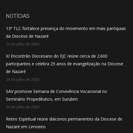
page
page
page
opens
opens
opens
NOTÍCIAS
in
in
in
13º TLC fortalece presença do movimento em mais paróquias
new
new
new
da Diocese de Nazaré
window
window
window
29 de julho de 2026
XI Encontrão Diocesano do EJC reúne cerca de 2.600
participantes e celebra 25 anos de evangelização na Diocese
de Nazaré
29 de julho de 2026
SAV promove Semana de Convivência Vocacional no
Seminário Propedêutico, em Surubim
29 de julho de 2026
Retiro Espiritual reúne diáconos permanentes da Diocese de
Nazaré em Limoeiro