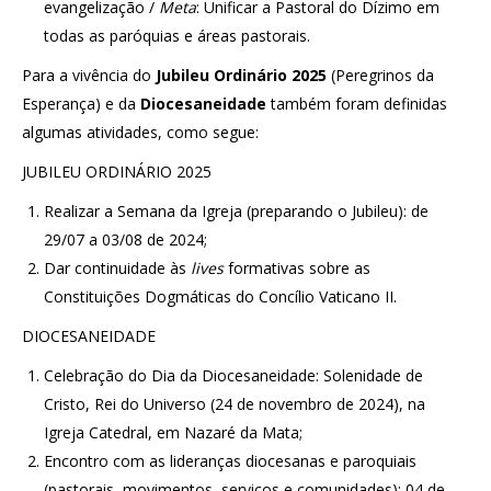
evangelização /
Meta
: Unificar a Pastoral do Dízimo em
todas as paróquias e áreas pastorais.
Para a vivência do
Jubileu Ordinário 2025
(Peregrinos da
Esperança) e da
Diocesaneidade
também foram definidas
algumas atividades, como segue:
JUBILEU ORDINÁRIO 2025
Realizar a Semana da Igreja (preparando o Jubileu): de
29/07 a 03/08 de 2024;
Dar continuidade às
lives
formativas sobre as
Constituições Dogmáticas do Concílio Vaticano II.
DIOCESANEIDADE
Celebração do Dia da Diocesaneidade: Solenidade de
Cristo, Rei do Universo
(24 de novembro de 2024), na
Igreja Catedral, em Nazaré da Mata;
Encontro com as lideranças diocesanas e paroquiais
(pastorais, movimentos, serviços e comunidades): 04 de