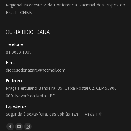
Regional Nordeste 2 da Conferência Nacional dos Bispos do
Brasil - CNBB.
CÚRIA DIOCESANA
Telefone:
81 3633 1009
E-mail
diocesedenazare@hotmail.com
Endereço:
Praça Herculano Bandeira, 35, Caixa Postal 02, CEP 55800 -
000, Nazaré da Mata - PE
Expediente:
Segunda à sexta-feira, das 08h às 12h - 14h às 17h
Encontre-nos em:
Facebook
YouTube
Instagram