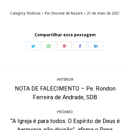
Category:
Notícias
Por
Diocese de Nazaré
21 de maio de 2021
Compartilhar esta postagem
Share
Share
Share
Share
Share
on
on
on
on
on
Twitter
WhatsApp
Pinterest
Facebook
LinkedIn
Navegação
ANTERIOR
de
NOTA DE FALECIMENTO – Pe. Rondon
Post
post:
Ferreira de Andrade, SDB
anterior:
PRÓXIMO
“A Igreja é para todos. O Espírito de Deus é
Próximo
harmonia, não divisão”, afirma o Papa