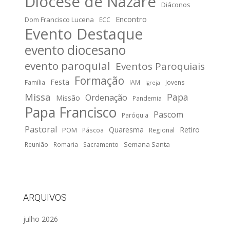
Diocese de Nazaré
Diáconos
Encontro
Dom Francisco Lucena
ECC
Evento Destaque
evento diocesano
evento paroquial
Eventos Paroquiais
Formação
Festa
Família
IAM
Jovens
Igreja
Missa
Papa
Ordenação
Missão
Pandemia
Papa Francisco
Pascom
Paróquia
Pastoral
Quaresma
Retiro
POM
Páscoa
Regional
Semana Santa
Reunião
Romaria
Sacramento
ARQUIVOS
julho 2026