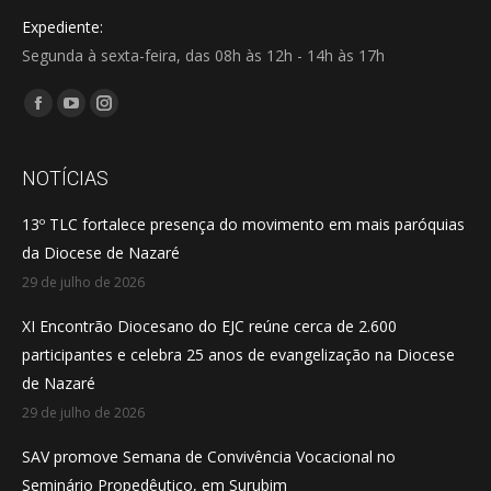
Expediente:
Segunda à sexta-feira, das 08h às 12h - 14h às 17h
Encontre-nos em:
Facebook
YouTube
Instagram
page
page
page
opens
opens
opens
NOTÍCIAS
in
in
in
13º TLC fortalece presença do movimento em mais paróquias
new
new
new
da Diocese de Nazaré
window
window
window
29 de julho de 2026
XI Encontrão Diocesano do EJC reúne cerca de 2.600
participantes e celebra 25 anos de evangelização na Diocese
de Nazaré
29 de julho de 2026
SAV promove Semana de Convivência Vocacional no
Seminário Propedêutico, em Surubim