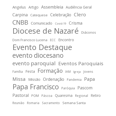
Assembleia
Angelus
Artigo
Audiência Geral
Clero
Carpina
Celebração
Catequese
CNBB
Crisma
Comunicado
Covid-19
Diocese de Nazaré
Diáconos
Encontro
Dom Francisco Lucena
ECC
Evento Destaque
evento diocesano
evento paroquial
Eventos Paroquiais
Formação
Festa
Família
IAM
Jovens
Igreja
Missa
Papa
Ordenação
Missão
Pandemia
Papa Francisco
Pascom
Paróquia
Pastoral
Quaresma
Retiro
POM
Páscoa
Regional
Semana Santa
Reunião
Romaria
Sacramento