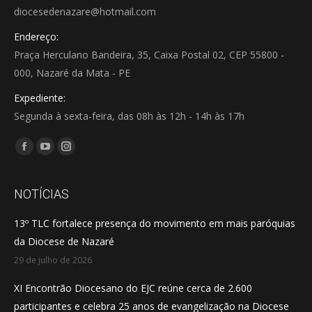
diocesedenazare@hotmail.com
Endereço:
Praça Herculano Bandeira, 35, Caixa Postal 02, CEP 55800 -
000, Nazaré da Mata - PE
Expediente:
Segunda à sexta-feira, das 08h às 12h - 14h às 17h
Encontre-nos em:
Facebook
YouTube
Instagram
page
page
page
opens
opens
opens
NOTÍCIAS
in
in
in
13º TLC fortalece presença do movimento em mais paróquias
new
new
new
da Diocese de Nazaré
window
window
window
29 de julho de 2026
XI Encontrão Diocesano do EJC reúne cerca de 2.600
participantes e celebra 25 anos de evangelização na Diocese