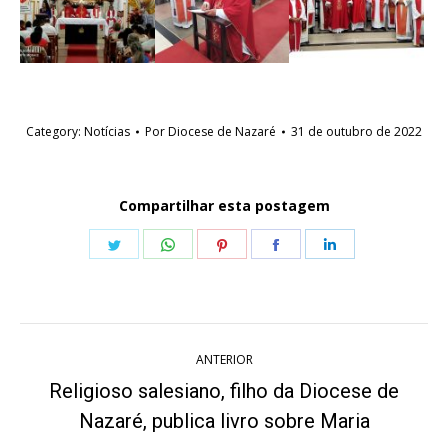
Category:
Notícias
Por
Diocese de Nazaré
31 de outubro de 2022
Compartilhar esta postagem
Share
Share
Share
Share
Share
on
on
on
on
on
Twitter
WhatsApp
Pinterest
Facebook
LinkedIn
Navegação
ANTERIOR
de
Religioso salesiano, filho da Diocese de
Post
post:
Nazaré, publica livro sobre Maria
anterior: