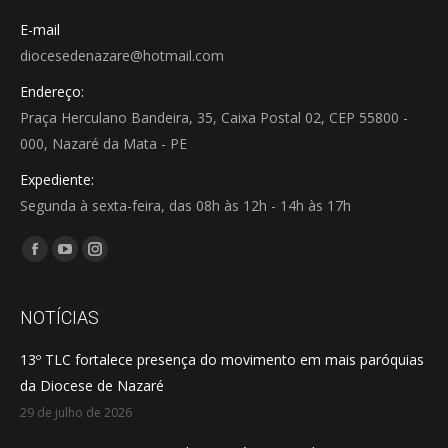
E-mail
diocesedenazare@hotmail.com
Endereço:
Praça Herculano Bandeira, 35, Caixa Postal 02, CEP 55800 -
000, Nazaré da Mata - PE
Expediente:
Segunda à sexta-feira, das 08h às 12h - 14h às 17h
Encontre-nos em:
Facebook
YouTube
Instagram
page
page
page
opens
opens
opens
NOTÍCIAS
in
in
in
13º TLC fortalece presença do movimento em mais paróquias
new
new
new
da Diocese de Nazaré
window
window
window
29 de julho de 2026