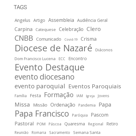
TAGS
Assembleia
Angelus
Artigo
Audiência Geral
Clero
Carpina
Celebração
Catequese
CNBB
Crisma
Comunicado
Covid-19
Diocese de Nazaré
Diáconos
Encontro
Dom Francisco Lucena
ECC
Evento Destaque
evento diocesano
evento paroquial
Eventos Paroquiais
Formação
Festa
Família
IAM
Jovens
Igreja
Missa
Papa
Ordenação
Missão
Pandemia
Papa Francisco
Pascom
Paróquia
Pastoral
Quaresma
Retiro
POM
Páscoa
Regional
Semana Santa
Reunião
Romaria
Sacramento