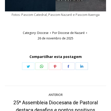
Fotos: Pascom Catedral, Pascom Nazaré e Pascom Itaenga
Category:
Diocese
Por
Diocese de Nazaré
26 de novembro de 2025
Compartilhar esta postagem
Share
Share
Share
Share
Share
on
on
on
on
on
Twitter
WhatsApp
Pinterest
Facebook
LinkedIn
Navegação
ANTERIOR
de
25ª Assembleia Diocesana de Pastoral
destaca desafios e pontos positivos