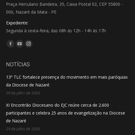
Praça Herculano Bandeira, 35, Caixa Postal 02, CEP 55800 -
000, Nazaré da Mata - PE
Expediente:
Segunda à sexta-feira, das 08h às 12h - 14h às 17h
Encontre-nos em:
Facebook
YouTube
Instagram
page
page
page
opens
opens
opens
NOTÍCIAS
in
in
in
13º TLC fortalece presença do movimento em mais paróquias
new
new
new
da Diocese de Nazaré
window
window
window
29 de julho de 2026
XI Encontrão Diocesano do EJC reúne cerca de 2.600
participantes e celebra 25 anos de evangelização na Diocese
de Nazaré
29 de julho de 2026