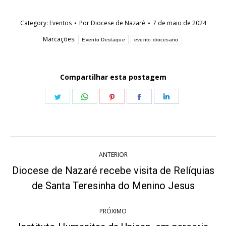
Category:
Eventos
Por
Diocese de Nazaré
7 de maio de 2024
Marcações:
Evento Destaque
evento diocesano
Compartilhar esta postagem
Share
Share
Share
Share
Share
on
on
on
on
on
Twitter
WhatsApp
Pinterest
Facebook
LinkedIn
Navegação
ANTERIOR
de
Diocese de Nazaré recebe visita de Relíquias
Post
post:
de Santa Teresinha do Menino Jesus
anterior:
PRÓXIMO