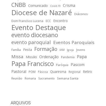
CNBB
Crisma
Comunicado
Covid-19
Diocese de Nazaré
Diáconos
Encontro
Dom Francisco Lucena
ECC
Evento Destaque
evento diocesano
evento paroquial
Eventos Paroquiais
Formação
Festa
Família
IAM
Jovens
Igreja
Missa
Papa
Ordenação
Missão
Pandemia
Papa Francisco
Pascom
Paróquia
Pastoral
Quaresma
Retiro
POM
Páscoa
Regional
Semana Santa
Reunião
Romaria
Sacramento
ARQUIVOS