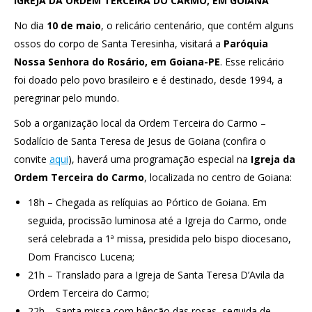
IGREJA DA ORDEM TERCEIRA DO CARMO, EM GOIANA
No dia
10 de maio
, o relicário centenário, que contém alguns
ossos do corpo de Santa Teresinha, visitará a
Paróquia
Nossa Senhora do Rosário, em Goiana-PE
. Esse relicário
foi doado pelo povo brasileiro e é destinado, desde 1994, a
peregrinar pelo mundo.
Sob a organização local da Ordem Terceira do Carmo –
Sodalício de Santa Teresa de Jesus de Goiana (confira o
convite
aqui
), haverá uma programação especial na
Igreja da
Ordem Terceira do Carmo
, localizada no centro de Goiana:
18h – Chegada as relíquias ao Pórtico de Goiana. Em
seguida, procissão luminosa até a Igreja do Carmo, onde
será celebrada a 1ª missa, presidida pelo bispo diocesano,
Dom Francisco Lucena;
21h – Translado para a Igreja de Santa Teresa D’Avila da
Ordem Terceira do Carmo;
22h – Santa missa com bênção das rosas, seguida de