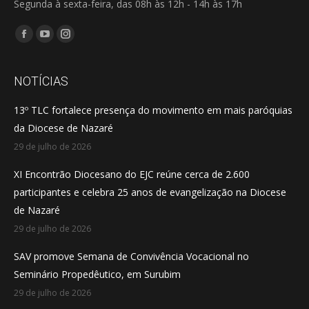
Segunda à sexta-feira, das 08h às 12h - 14h às 17h
Encontre-nos em:
Facebook
YouTube
Instagram
page
page
page
opens
opens
opens
NOTÍCIAS
in
in
in
13º TLC fortalece presença do movimento em mais paróquias
new
new
new
da Diocese de Nazaré
window
window
window
29 de julho de 2026
XI Encontrão Diocesano do EJC reúne cerca de 2.600
participantes e celebra 25 anos de evangelização na Diocese
de Nazaré
29 de julho de 2026
SAV promove Semana de Convivência Vocacional no
Seminário Propedêutico, em Surubim
29 de julho de 2026