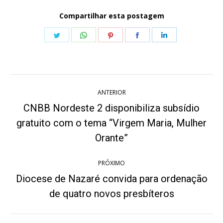
Compartilhar esta postagem
Share
Share
Share
Share
Share
on
on
on
on
on
Twitter
WhatsApp
Pinterest
Facebook
LinkedIn
Navegação
ANTERIOR
de
CNBB Nordeste 2 disponibiliza subsídio
post:
gratuito com o tema “Virgem Maria, Mulher
Post
anterior:
Orante”
PRÓXIMO
Diocese de Nazaré convida para ordenação
Próximo
de quatro novos presbíteros
post: