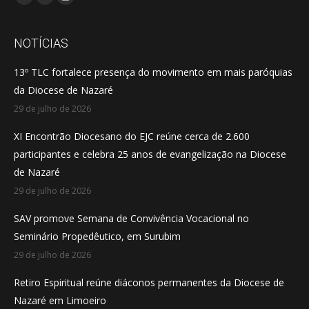
Facebook
YouTube
Instagram
page
page
page
opens
opens
opens
NOTÍCIAS
in
in
in
13º TLC fortalece presença do movimento em mais paróquias
new
new
new
da Diocese de Nazaré
window
window
window
29 de julho de 2026
XI Encontrão Diocesano do EJC reúne cerca de 2.600
participantes e celebra 25 anos de evangelização na Diocese
de Nazaré
29 de julho de 2026
SAV promove Semana de Convivência Vocacional no
Seminário Propedêutico, em Surubim
29 de julho de 2026
Retiro Espiritual reúne diáconos permanentes da Diocese de
Nazaré em Limoeiro