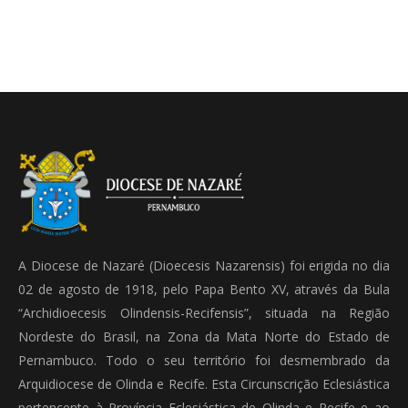
A Diocese de Nazaré (Dioecesis Nazarensis) foi erigida no dia
02 de agosto de 1918, pelo Papa Bento XV, através da Bula
“Archidioecesis Olindensis-Recifensis”, situada na Região
Nordeste do Brasil, na Zona da Mata Norte do Estado de
Pernambuco. Todo o seu território foi desmembrado da
Arquidiocese de Olinda e Recife. Esta Circunscrição Eclesiástica
pertencente à Província Eclesiástica de Olinda e Recife e ao