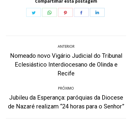
Compartilhar esta postagem
Share
Share
Share
Share
Share
on
on
on
on
on
Twitter
WhatsApp
Pinterest
Facebook
LinkedIn
Navegação
ANTERIOR
de
Nomeado novo Vigário Judicial do Tribunal
post:
Eclesiástico Interdiocesano de Olinda e
Post
anterior:
Recife
PRÓXIMO
Jubileu da Esperança: paróquias da Diocese
Próximo
de Nazaré realizam “24 horas para o Senhor”
post: