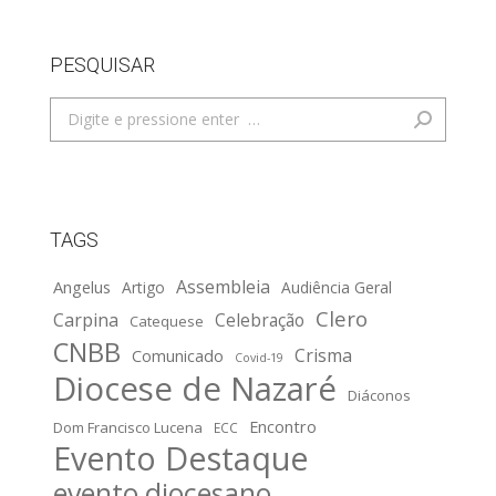
PESQUISAR
Search:
TAGS
Assembleia
Angelus
Artigo
Audiência Geral
Clero
Carpina
Celebração
Catequese
CNBB
Crisma
Comunicado
Covid-19
Diocese de Nazaré
Diáconos
Encontro
Dom Francisco Lucena
ECC
Evento Destaque
evento diocesano