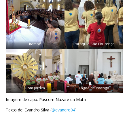
Itambé
Paróquia São Lourenço
Bom Jardim
Lagoa de Itaenga
Imagem de capa: Pascom Nazaré da Mata
Texto de: Evandro Silva (
@evandro04
)