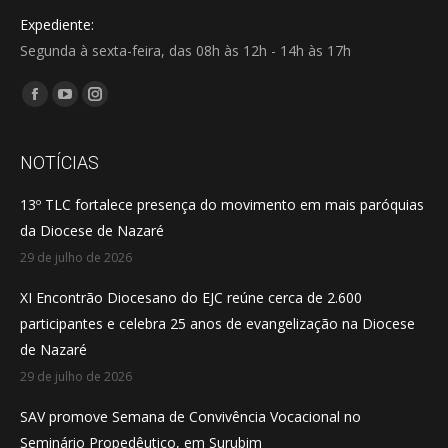
Expediente:
Segunda à sexta-feira, das 08h às 12h - 14h às 17h
Encontre-nos em:
Facebook
YouTube
Instagram
page
page
page
opens
opens
opens
NOTÍCIAS
in
in
in
13º TLC fortalece presença do movimento em mais paróquias
new
new
new
da Diocese de Nazaré
window
window
window
29 de julho de 2026
XI Encontrão Diocesano do EJC reúne cerca de 2.600
participantes e celebra 25 anos de evangelização na Diocese
de Nazaré
29 de julho de 2026
SAV promove Semana de Convivência Vocacional no
Seminário Propedêutico, em Surubim