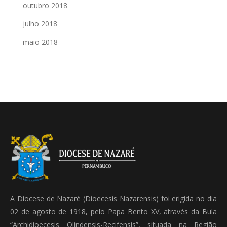
outubro 2018
julho 2018
maio 2018
A Diocese de Nazaré (Dioecesis Nazarensis) foi erigida no dia
02 de agosto de 1918, pelo Papa Bento XV, através da Bula
“Archidioecesis Olindensis-Recifensis”, situada na Região