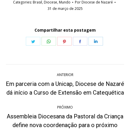
Categories:
Brasil
,
Diocese
,
Mundo
Por
Diocese de Nazaré
31 de março de 2025
Compartilhar esta postagem
Share
Share
Share
Share
Share
on
on
on
on
on
Twitter
WhatsApp
Pinterest
Facebook
LinkedIn
Navegação
ANTERIOR
de
Em parceria com a Unicap, Diocese de Nazaré
Post
post:
dá início a Curso de Extensão em Catequética
anterior:
PRÓXIMO
Assembleia Diocesana da Pastoral da Criança
define nova coordenação para o próximo
Próximo