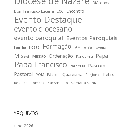
Diocese de Nazaré
Diáconos
Encontro
Dom Francisco Lucena
ECC
Evento Destaque
evento diocesano
evento paroquial
Eventos Paroquiais
Formação
Festa
Família
IAM
Jovens
Igreja
Missa
Papa
Ordenação
Missão
Pandemia
Papa Francisco
Pascom
Paróquia
Pastoral
Quaresma
Retiro
POM
Páscoa
Regional
Semana Santa
Reunião
Romaria
Sacramento
ARQUIVOS
julho 2026