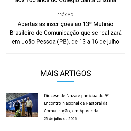
post:
aos 100 anos do Colégio Santa Cristina
anterior:
PRÓXIMO
Abertas as inscrições ao 13º Mutirão
Brasileiro de Comunicação que se realizará
Próximo
post:
em João Pessoa (PB), de 13 a 16 de julho
MAIS ARTIGOS
Diocese de Nazaré participa do 9º
Encontro Nacional da Pastoral da
Comunicação, em Aparecida
25 de julho de 2026