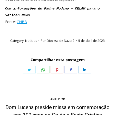
Com informações do Padre Modino – CELAM para o 
Vatican News
Fonte:
CNBB
Category:
Notícias
Por
Diocese de Nazaré
5 de abril de 2023
Compartilhar esta postagem
Share
Share
Share
Share
Share
on
on
on
on
on
Twitter
WhatsApp
Pinterest
Facebook
LinkedIn
Navegação
ANTERIOR
de
Dom Lucena preside missa em comemoração
Post