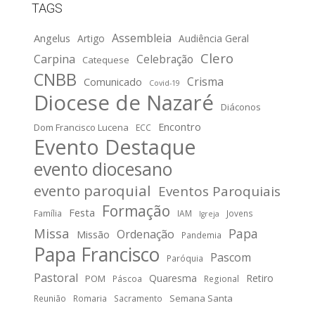
TAGS
Assembleia
Angelus
Artigo
Audiência Geral
Clero
Carpina
Celebração
Catequese
CNBB
Crisma
Comunicado
Covid-19
Diocese de Nazaré
Diáconos
Encontro
Dom Francisco Lucena
ECC
Evento Destaque
evento diocesano
evento paroquial
Eventos Paroquiais
Formação
Festa
Família
IAM
Jovens
Igreja
Missa
Papa
Ordenação
Missão
Pandemia
Papa Francisco
Pascom
Paróquia
Pastoral
Quaresma
Retiro
POM
Páscoa
Regional
Semana Santa
Reunião
Romaria
Sacramento