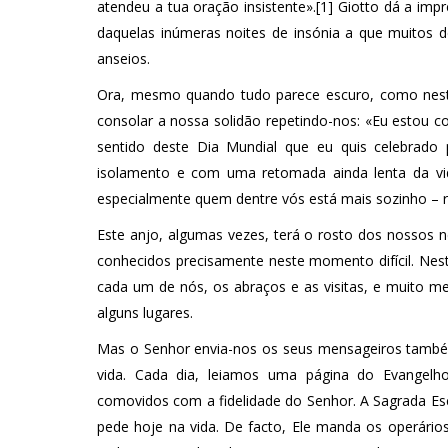
atendeu a tua oração insistente».[1] Giotto dá a im
daquelas inúmeras noites de insónia a que muitos 
anseios.
Ora, mesmo quando tudo parece escuro, como neste
consolar a nossa solidão repetindo-nos: «Eu estou con
sentido deste Dia Mundial que eu quis celebrado 
isolamento e com uma retomada ainda lenta da vid
especialmente quem dentre vós está mais sozinho – r
Este anjo, algumas vezes, terá o rosto dos nossos n
conhecidos precisamente neste momento difícil. Ne
cada um de nós, os abraços e as visitas, e muito m
alguns lugares.
Mas o Senhor envia-nos os seus mensageiros também 
vida. Cada dia, leiamos uma página do Evangelh
comovidos com a fidelidade do Senhor. A Sagrada Es
pede hoje na vida. De facto, Ele manda os operários