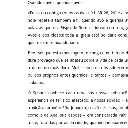
Queridos avôs, queridas avós!
«Eu estou contigo todos os dias» (cf. Mt 28, 20) é a 
hoje repete-a também a ti, querido avô e querida a
palavras que eu, Bispo de Roma e idoso como tu, gos
Avós e dos Idosos: toda a Igreja está solidária con
quer deixar-te abandonado.
Bem sei que esta mensagem te chega num tempo difí
dura provação que se abateu sobre a vida de cada u
tratamento mais duro. Muitíssimos de nós adoeceram
ou dos próprios entes queridos, e tantos – demasi
isolados.
O Senhor conhece cada uma das nossas tribulaçõe
experiência de ter sido afastado; a nossa solidão –
tradição, também São Joaquim, o avô de Jesus, foi af
como a de Ana, sua esposa – era considerada inútil
triste, fora das portas da cidade, quando lhe aparec