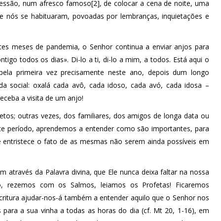
pressão, num afresco famoso[2], de colocar a cena de noite, uma
de nós se habituaram, povoadas por lembranças, inquietações e
s meses de pandemia, o Senhor continua a enviar anjos para
tigo todos os dias». Di-lo a ti, di-lo a mim, a todos. Está aqui o
pela primeira vez precisamente neste ano, depois dum longo
a social: oxalá cada avô, cada idoso, cada avó, cada idosa –
eceba a visita de um anjo!
etos; outras vezes, dos familiares, dos amigos de longa data ou
ste período, aprendemos a entender como são importantes, para
e entristece o fato de as mesmas não serem ainda possíveis em
através da Palavra divina, que Ele nunca deixa faltar na nossa
o, rezemos com os Salmos, leiamos os Profetas! Ficaremos
critura ajudar-nos-á também a entender aquilo que o Senhor nos
 para a sua vinha a todas as horas do dia (cf. Mt 20, 1-16), em