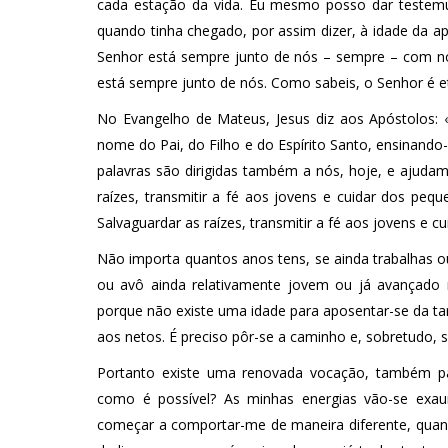
cada estação da vida. Eu mesmo posso dar testem
quando tinha chegado, por assim dizer, à idade da a
Senhor está sempre junto de nós – sempre – com n
está sempre junto de nós. Como sabeis, o Senhor é e
No Evangelho de Mateus, Jesus diz aos Apóstolos: «
nome do Pai, do Filho e do Espírito Santo, ensinando
palavras são dirigidas também a nós, hoje, e ajuda
raízes, transmitir a fé aos jovens e cuidar dos peq
Salvaguardar as raízes, transmitir a fé aos jovens e c
Não importa quantos anos tens, se ainda trabalhas ou
ou avô ainda relativamente jovem ou já avançado 
porque não existe uma idade para aposentar-se da tar
aos netos. É preciso pôr-se a caminho e, sobretudo,
Portanto existe uma renovada vocação, também par
como é possível? As minhas energias vão-se exau
começar a comportar-me de maneira diferente, quan