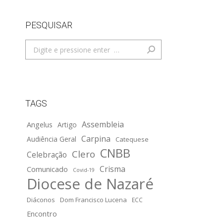
PESQUISAR
Search:
TAGS
Assembleia
Angelus
Artigo
Carpina
Audiência Geral
Catequese
CNBB
Clero
Celebração
Crisma
Comunicado
Covid-19
Diocese de Nazaré
Diáconos
Dom Francisco Lucena
ECC
Encontro