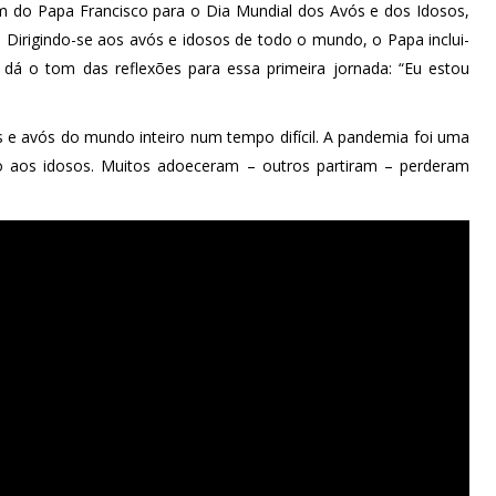
m do Papa Francisco para o Dia Mundial dos Avós e dos Idosos,
 Dirigindo-se aos avós e idosos de todo o mundo, o Papa inclui-
dá o tom das reflexões para essa primeira jornada: “Eu estou
e avós do mundo inteiro num tempo difícil. A pandemia foi uma
 aos idosos. Muitos adoeceram – outros partiram – perderam