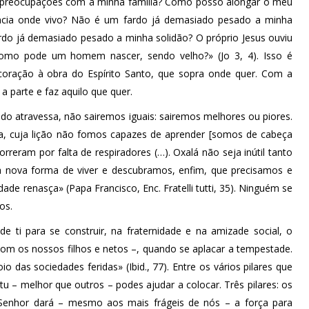
s preocupações com a minha família? Como posso alongar o meu
dência onde vivo? Não é um fardo já demasiado pesado a minha
rdo já demasiado pesado a minha solidão? O próprio Jesus ouviu
Como pode um homem nascer, sendo velho?» (Jo 3, 4). Isso é
 coração à obra do Espírito Santo, que sopra onde quer. Com a
a parte e faz aquilo que quer.
do atravessa, não sairemos iguais: sairemos melhores ou piores.
ia, cuja lição não fomos capazes de aprender [somos de cabeça
eram por falta de respiradores (…). Oxalá não seja inútil tanto
nova forma de viver e descubramos, enfim, que precisamos e
e renasça» (Papa Francisco, Enc. Fratelli tutti, 35). Ninguém se
os.
e ti para se construir, na fraternidade e na amizade social, o
m os nossos filhos e netos –, quando se aplacar a tempestade.
o das sociedades feridas» (Ibid., 77). Entre os vários pilares que
tu – melhor que outros – podes ajudar a colocar. Três pilares: os
Senhor dará – mesmo aos mais frágeis de nós – a força para