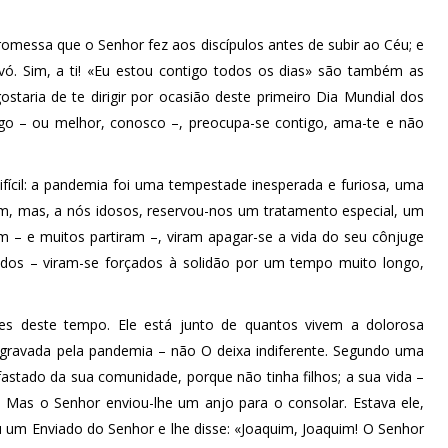
promessa que o Senhor fez aos discípulos antes de subir ao Céu; e
vó. Sim, a ti! «Eu estou contigo todos os dias» são também as
taria de te dirigir por ocasião deste primeiro Dia Mundial dos
tigo – ou melhor, conosco –, preocupa-se contigo, ama-te e não
cil: a pandemia foi uma tempestade inesperada e furiosa, uma
m, mas, a nós idosos, reservou-nos um tratamento especial, um
 – e muitos partiram –, viram apagar-se a vida do seu cônjuge
ados – viram-se forçados à solidão por um tempo muito longo,
s deste tempo. Ele está junto de quantos vivem a dolorosa
 agravada pela pandemia – não O deixa indiferente. Segundo uma
astado da sua comunidade, porque não tinha filhos; a sua vida –
. Mas o Senhor enviou-lhe um anjo para o consolar. Estava ele,
eu um Enviado do Senhor e lhe disse: «Joaquim, Joaquim! O Senhor