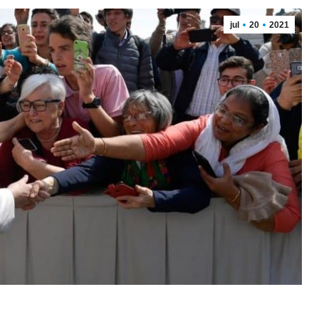
jul
20
2021