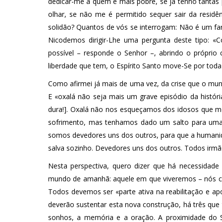
dedicar-me a quem é mais pobre, se já tenho tanta
olhar, se não me é permitido sequer sair da resi
solidão? Quantos de vós se interrogam: Não é um fa
Nicodemos dirigir-Lhe uma pergunta deste tipo: «
possível – responde o Senhor –, abrindo o próprio
liberdade que tem, o Espírito Santo move-Se por toda 
Como afirmei já mais de uma vez, da crise que o mun
E «oxalá não seja mais um grave episódio da histór
dura!]. Oxalá não nos esqueçamos dos idosos que morr
sofrimento, mas tenhamos dado um salto para uma 
somos devedores uns dos outros, para que a humanidad
salva sozinho. Devedores uns dos outros. Todos irmã
Nesta perspectiva, quero dizer que há necessidade d
mundo de amanhã: aquele em que viveremos – nós co
Todos devemos ser «parte ativa na reabilitação e apoi
deverão sustentar esta nova construção, há três que 
sonhos, a memória e a oração. A proximidade do 