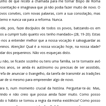
unho de que recebi a chamada para me tornar Bispo de Roma
posentação e imaginava que já não podia fazer muito de novo. O
ovos convites, com novas palavras, com a sua consolação, mas
terno e nunca vai para a reforma. Nunca.
Ide, pois, fazei discípulos de todos os povos, batizando-os em
-os a cumprir tudo quanto vos tenho mandado» (28, 19-20). Estas
m-nos a entender melhor que a nossa vocação é salvaguardar as
ueninos. Atenção! Qual é a nossa vocação hoje, na nossa idade?
uidar dos pequeninos. Não vos esqueçais disto.
 não, se ficaste sozinho ou tens uma família, se te tornaste avó
nos anos, se ainda és autónomo ou precisas de ser assistido,
efa de anunciar o Evangelho, da tarefa de transmitir as tradições
 sair de si mesmo para empreender algo de novo.
a ti, num momento crucial da história. Perguntar-te-ás: Mas,
rindo e não creio que possa ainda fazer muito. Como posso
do o hábito se tornou a regra da minha existência? Como posso