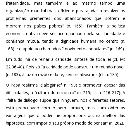
fraternidade, mas também e ao mesmo tempo uma
organização mundial mais eficiente para ajudar a resolver os
problemas prementes dos abandonados que sofrem e
morrem nos países pobres” (n. 165). Também a política
econômica ativa deve ser acompanhada pela solidariedade e
confiança mútua, tendo a dignidade humana no centro (n.
168) e o apoio ao chamados “movimentos populares” (n. 169).
Em tudo, há de reinar a caridade, síntese de toda lei (cf. Mt
22,36-40). Pois só “a caridade pode construir um mundo novo”
(n. 183), à luz da razão e da fé, sem relativismos (cf. n. 185).
O Papa reafirma: dialogar (cf. n. 198) e promover, apesar das
dificuldades, a “cultura do encontro” (n. 215; cf. n. 216-217). A
“falta de diálogo supõe que ninguém, nos diferentes setores,
está preocupado com o bem comum, mas com obter as
vantagens que o poder lhe proporciona ou, na melhor das
hipóteses, com impor o seu próprio modo de pensar” (n. 202).