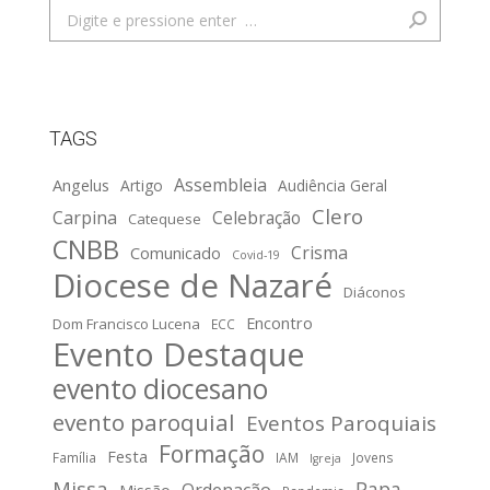
Search:
TAGS
Assembleia
Angelus
Artigo
Audiência Geral
Clero
Carpina
Celebração
Catequese
CNBB
Crisma
Comunicado
Covid-19
Diocese de Nazaré
Diáconos
Encontro
Dom Francisco Lucena
ECC
Evento Destaque
evento diocesano
evento paroquial
Eventos Paroquiais
Formação
Festa
Família
IAM
Jovens
Igreja
Missa
Papa