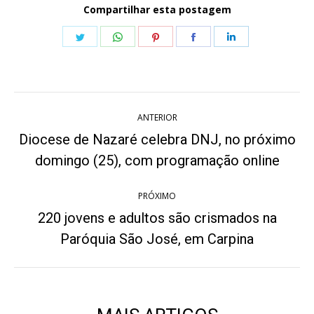
Compartilhar esta postagem
Share
Share
Share
Share
Share
on
on
on
on
on
Twitter
WhatsApp
Pinterest
Facebook
LinkedIn
Navegação
ANTERIOR
de
Diocese de Nazaré celebra DNJ, no próximo
Post
post:
domingo (25), com programação online
anterior:
PRÓXIMO
220 jovens e adultos são crismados na
Próximo
Paróquia São José, em Carpina
post: