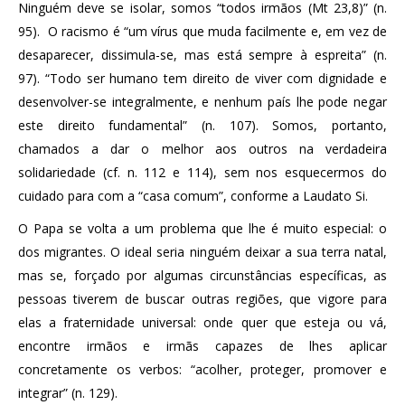
Ninguém deve se isolar, somos “todos irmãos (Mt 23,8)” (n.
95). O racismo é “um vírus que muda facilmente e, em vez de
desaparecer, dissimula-se, mas está sempre à espreita” (n.
97). “Todo ser humano tem direito de viver com dignidade e
desenvolver-se integralmente, e nenhum país lhe pode negar
este direito fundamental” (n. 107). Somos, portanto,
chamados a dar o melhor aos outros na verdadeira
solidariedade (cf. n. 112 e 114), sem nos esquecermos do
cuidado para com a “casa comum”, conforme a Laudato Si.
O Papa se volta a um problema que lhe é muito especial: o
dos migrantes. O ideal seria ninguém deixar a sua terra natal,
mas se, forçado por algumas circunstâncias específicas, as
pessoas tiverem de buscar outras regiões, que vigore para
elas a fraternidade universal: onde quer que esteja ou vá,
encontre irmãos e irmãs capazes de lhes aplicar
concretamente os verbos: “acolher, proteger, promover e
integrar” (n. 129).