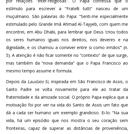
por relações “inter-religiosas”. O Papa confessa que o
estímulo para escrever a “Fratelli tutti” nasceu de um
muçulmano. São palavras do Papa: “Senti-me especialmente
estimulado pelo Grande Imã Ahmad Al-Tayyeb, com quem me
encontrei, em Abu Dhabi, para lembrar que Deus ‘criou todos
os seres humanos iguais nos direitos, nos deveres e na
dignidade, e os chamou a conviver entre si como irmãos’” (n.
5). A atenção é não ficar somente no “contexto” de que surge,
mas também da “nova demanda” que o Papa Francisco ao
mesmo tempo assume e formula.
Depois da
Laudato Si
, inspirada em São Francisco de Assis, o
Santo Padre se volta novamente para ele ao tratar da
fraternidade e da amizade social. O próprio Papa explica que a
motivação foi por ver na vida do Santo de Assis um fato que
dá a cada ser humano um exemplo grandioso. Ei-lo: “Na sua
vida, há um episódio que nos mostra o seu coração sem
fronteiras, capaz de superar as distâncias de proveniência,