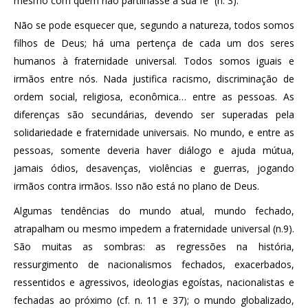
mesmo com quem não partilhasse a sua fé” (n. 3).
Não se pode esquecer que, segundo a natureza, todos somos
filhos de Deus; há uma pertença de cada um dos seres
humanos à fraternidade universal. Todos somos iguais e
irmãos entre nós. Nada justifica racismo, discriminação de
ordem social, religiosa, econômica… entre as pessoas. As
diferenças são secundárias, devendo ser superadas pela
solidariedade e fraternidade universais. No mundo, e entre as
pessoas, somente deveria haver diálogo e ajuda mútua,
jamais ódios, desavenças, violências e guerras, jogando
irmãos contra irmãos. Isso não está no plano de Deus.
Algumas tendências do mundo atual, mundo fechado,
atrapalham ou mesmo impedem a fraternidade universal (n.9).
São muitas as sombras: as regressões na história,
ressurgimento de nacionalismos fechados, exacerbados,
ressentidos e agressivos, ideologias egoístas, nacionalistas e
fechadas ao próximo (cf. n. 11 e 37); o mundo globalizado,