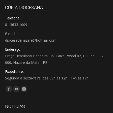
CÚRIA DIOCESANA
Telefone:
81 3633 1009
E-mail
diocesedenazare@hotmail.com
Endereço:
Praça Herculano Bandeira, 35, Caixa Postal 02, CEP 55800 -
000, Nazaré da Mata - PE
Expediente:
Segunda à sexta-feira, das 08h às 12h - 14h às 17h
Encontre-nos em:
Facebook
YouTube
Instagram
page
page
page
opens
opens
opens
NOTÍCIAS
in
in
in