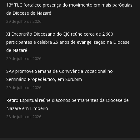
13º TLC fortalece presença do movimento em mais paróquias
new
new
new
da Diocese de Nazaré
window
window
window
29 de julho de 2026
XI Encontrão Diocesano do EJC reúne cerca de 2.600
participantes e celebra 25 anos de evangelização na Diocese
de Nazaré
29 de julho de 2026
SAV promove Semana de Convivência Vocacional no
Seminário Propedêutico, em Surubim
29 de julho de 2026
Retiro Espiritual reúne diáconos permanentes da Diocese de
Nazaré em Limoeiro
28 de julho de 2026