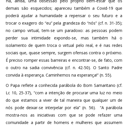
Há, ainda, uma obsessão pelo próprio bem-estar que os
demais são esquecidos; apareceu também a Covid-19 que
poderá ajudar a humanidade a repensar o seu futuro e a
trocar o exagero do “eu” pela grandeza do “nós” (cf. n. 31-35);
no campo virtual, tem-se um paradoxo: as pessoas podem
perder sua intimidade expondo-se, mas também há o
isolamento de quem troca o virtual pelo real, e é nas redes
sociais que, quase sempre, surgem ofensas contra o próximo.
É preciso romper essas barreiras e encontrar-se, de fato, com
o outro na sadia convivência (cf. n. 42-50). O Santo Padre
convida à esperança. Caminhemos na esperança!” (n. 55).
O Papa reflete a conhecida parábola do Bom Samaritano (cf.
Lc 10, 25-37), “com a intenção de procurar uma luz no meio
do que estamos a viver de tal maneira que qualquer um de
nós pode deixar-se interpelar por ela” (n. 56). “A parábola
mostra-nos as iniciativas com que se pode refazer uma
comunidade a partir de homens e mulheres que assumem