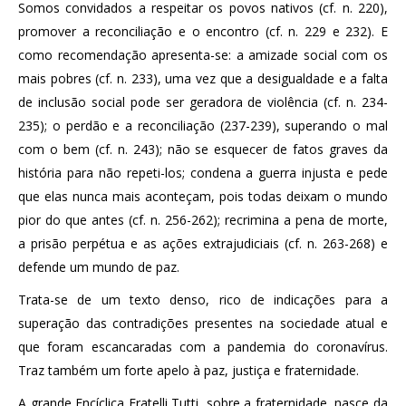
Somos convidados a respeitar os povos nativos (cf. n. 220),
promover a reconciliação e o encontro (cf. n. 229 e 232). E
como recomendação apresenta-se: a amizade social com os
mais pobres (cf. n. 233), uma vez que a desigualdade e a falta
de inclusão social pode ser geradora de violência (cf. n. 234-
235); o perdão e a reconciliação (237-239), superando o mal
com o bem (cf. n. 243); não se esquecer de fatos graves da
história para não repeti-los; condena a guerra injusta e pede
que elas nunca mais aconteçam, pois todas deixam o mundo
pior do que antes (cf. n. 256-262); recrimina a pena de morte,
a prisão perpétua e as ações extrajudiciais (cf. n. 263-268) e
defende um mundo de paz.
Trata-se de um texto denso, rico de indicações para a
superação das contradições presentes na sociedade atual e
que foram escancaradas com a pandemia do coronavírus.
Traz também um forte apelo à paz, justiça e fraternidade.
A grande Encíclica Fratelli Tutti, sobre a fraternidade, nasce da