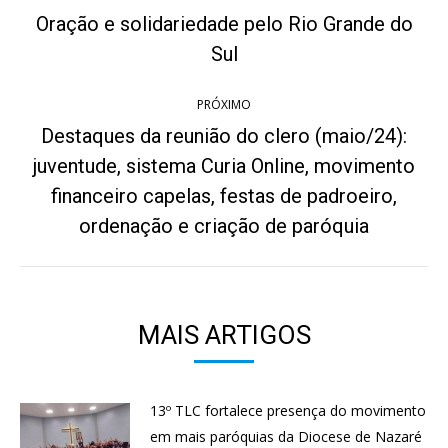
de
Oração e solidariedade pelo Rio Grande do
Post
post:
Sul
anterior:
PRÓXIMO
Destaques da reunião do clero (maio/24):
juventude, sistema Curia Online, movimento
Próximo
financeiro capelas, festas de padroeiro,
post:
ordenação e criação de paróquia
MAIS ARTIGOS
13º TLC fortalece presença do movimento
em mais paróquias da Diocese de Nazaré