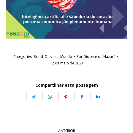
Categories:
Brasil
,
Diocese
,
Mundo
Por
Diocese de Nazaré
12 de maio de 2024
Compartilhar esta postagem
Share
Share
Share
Share
Share
on
on
on
on
on
Twitter
WhatsApp
Pinterest
Facebook
LinkedIn
Navegação
ANTERIOR