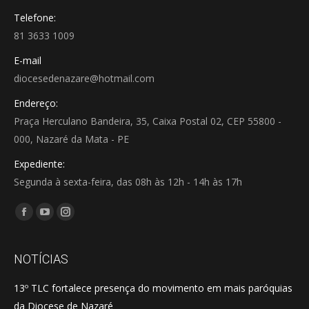
Telefone:
81 3633 1009
E-mail
diocesedenazare@hotmail.com
Endereço:
Praça Herculano Bandeira, 35, Caixa Postal 02, CEP 55800 -
000, Nazaré da Mata - PE
Expediente:
Segunda à sexta-feira, das 08h às 12h - 14h às 17h
Encontre-nos em:
Facebook
YouTube
Instagram
page
page
page
opens
opens
opens
NOTÍCIAS
in
in
in
13º TLC fortalece presença do movimento em mais paróquias
new
new
new
da Diocese de Nazaré