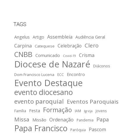
TAGS
Assembleia
Angelus
Artigo
Audiência Geral
Clero
Carpina
Celebração
Catequese
CNBB
Crisma
Comunicado
Covid-19
Diocese de Nazaré
Diáconos
Encontro
Dom Francisco Lucena
ECC
Evento Destaque
evento diocesano
evento paroquial
Eventos Paroquiais
Formação
Festa
Família
IAM
Jovens
Igreja
Missa
Papa
Ordenação
Missão
Pandemia
Papa Francisco
Pascom
Paróquia