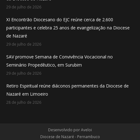
window
window
window
29 de julho de 2026
XI Encontrão Diocesano do EJC reúne cerca de 2.600
participantes e celebra 25 anos de evangelização na Diocese
de Nazaré
29 de julho de 2026
SAV promove Semana de Convivência Vocacional no
Seminário Propedêutico, em Surubim
29 de julho de 2026
Retiro Espiritual reúne diáconos permanentes da Diocese de
Nazaré em Limoeiro
28 de julho de 2026
Desenvolvido por
Aveloi
Diocese de Nazaré - Pernambuco