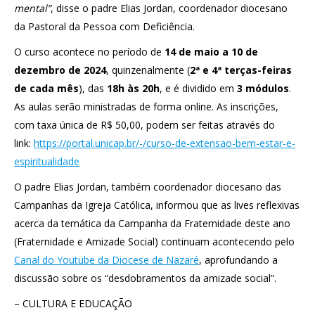
mental”
, disse o padre Elias Jordan, coordenador diocesano
da Pastoral da Pessoa com Deficiência.
O curso acontece no período de
14 de maio a 10 de
dezembro de 2024
, quinzenalmente (
2ª e 4ª terças-feiras
de cada mês
), das
18h às 20h
, e é dividido em
3 módulos
.
As aulas serão ministradas de forma online. As inscrições,
com taxa única de R$ 50,00, podem ser feitas através do
link:
https://portal.unicap.br/-/curso-de-extensao-bem-estar-e-
espiritualidade
O padre Elias Jordan, também coordenador diocesano das
Campanhas da Igreja Católica, informou que as lives reflexivas
acerca da temática da Campanha da Fraternidade deste ano
(Fraternidade e Amizade Social) continuam acontecendo pelo
Canal do Youtube da Diocese de Nazaré
, aprofundando a
discussão sobre os “desdobramentos da amizade social”.
– CULTURA E EDUCAÇÃO