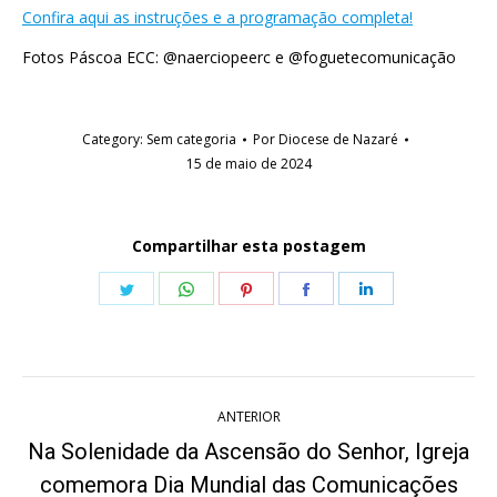
Confira aqui as instruções e a programação completa!
Fotos Páscoa ECC: @naerciopeerc e @foguetecomunicação
Category:
Sem categoria
Por
Diocese de Nazaré
15 de maio de 2024
Compartilhar esta postagem
Share
Share
Share
Share
Share
on
on
on
on
on
Twitter
WhatsApp
Pinterest
Facebook
LinkedIn
Navegação
ANTERIOR
de
Na Solenidade da Ascensão do Senhor, Igreja
post:
comemora Dia Mundial das Comunicações
Post