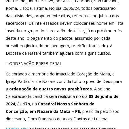
20 a 29 de junho de 2025, por Assis, Lanciano, San Giovanni,
Roma, Lisboa, Fátima. No dia 26/06/24, todos participarão
das atividades, propriamente ditas, referentes ao jubileu dos
sacerdotes. Os interessados devem colocar seu nome em lista
inserida no grupo do clero, a fim de iniciar, já no próximo mês
deste ano, o pagamento do pacote, assumido por cada
presbítero (incluindo hospedagem, refeição, translado). A
Diocese de Nazaré também ajudará com alguns custos.
– ORDENAÇÃO PRESBITERAL
Celebrando a memória do Imaculado Coração de Maria, a
Igreja Particular de Nazaré convida todo o povo de Deus para
a
ordenação de quatro novos presbíteros.
A solene
Celebração Eucarística será realizada no dia
08 de junho de
2024
, às
17h
, na
Catedral Nossa Senhora da
Conceição
,
em Nazaré da Mata – PE
, presidida pelo bispo
diocesano, Dom Francisco de Assis Dantas de Lucena.