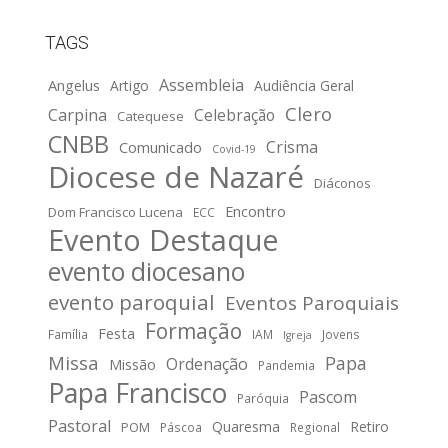
TAGS
Assembleia
Angelus
Artigo
Audiência Geral
Clero
Carpina
Celebração
Catequese
CNBB
Crisma
Comunicado
Covid-19
Diocese de Nazaré
Diáconos
Encontro
Dom Francisco Lucena
ECC
Evento Destaque
evento diocesano
evento paroquial
Eventos Paroquiais
Formação
Festa
Família
IAM
Jovens
Igreja
Missa
Papa
Ordenação
Missão
Pandemia
Papa Francisco
Pascom
Paróquia
Pastoral
Quaresma
Retiro
POM
Páscoa
Regional