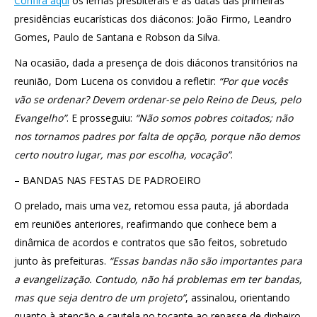
Confira aqui
os lemas presbiterais e as datas das primeiras
presidências eucarísticas dos diáconos: João Firmo, Leandro
Gomes, Paulo de Santana e Robson da Silva.
Na ocasião, dada a presença de dois diáconos transitórios na
reunião, Dom Lucena os convidou a refletir:
“Por que vocês
vão se ordenar? Devem ordenar-se pelo Reino de Deus, pelo
Evangelho”
. E prosseguiu:
“Não somos pobres coitados; não
nos tornamos padres por falta de opção, porque não demos
certo noutro lugar, mas por escolha, vocação”
.
– BANDAS NAS FESTAS DE PADROEIRO
O prelado, mais uma vez, retomou essa pauta, já abordada
em reuniões anteriores, reafirmando que conhece bem a
dinâmica de acordos e contratos que são feitos, sobretudo
junto às prefeituras.
“Essas bandas não são importantes para
a evangelização. Contudo, não há problemas em ter bandas,
mas que seja dentro de um projeto”
, assinalou, orientando
quanto à atenção e cautela no tocante ao repasse de dinheiro