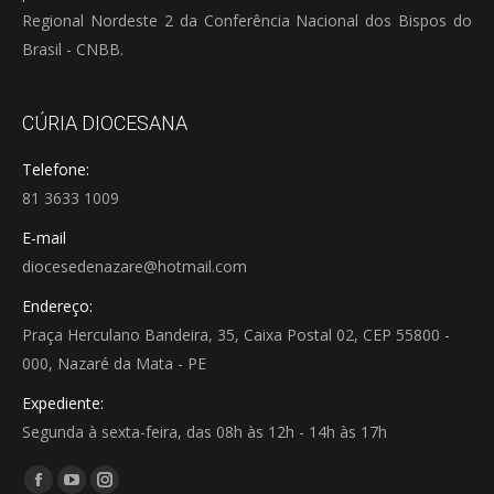
Regional Nordeste 2 da Conferência Nacional dos Bispos do
Brasil - CNBB.
CÚRIA DIOCESANA
Telefone:
81 3633 1009
E-mail
diocesedenazare@hotmail.com
Endereço:
Praça Herculano Bandeira, 35, Caixa Postal 02, CEP 55800 -
000, Nazaré da Mata - PE
Expediente:
Segunda à sexta-feira, das 08h às 12h - 14h às 17h
Encontre-nos em:
Facebook
YouTube
Instagram