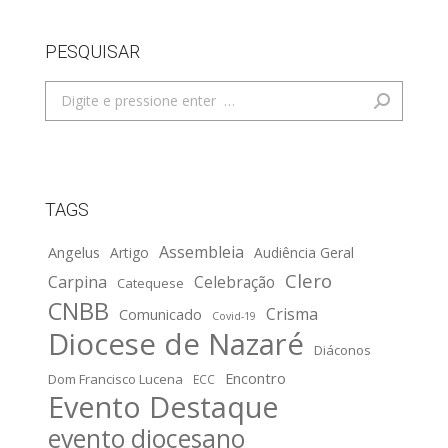
PESQUISAR
Search:
TAGS
Assembleia
Angelus
Artigo
Audiência Geral
Clero
Carpina
Celebração
Catequese
CNBB
Crisma
Comunicado
Covid-19
Diocese de Nazaré
Diáconos
Encontro
Dom Francisco Lucena
ECC
Evento Destaque
evento diocesano