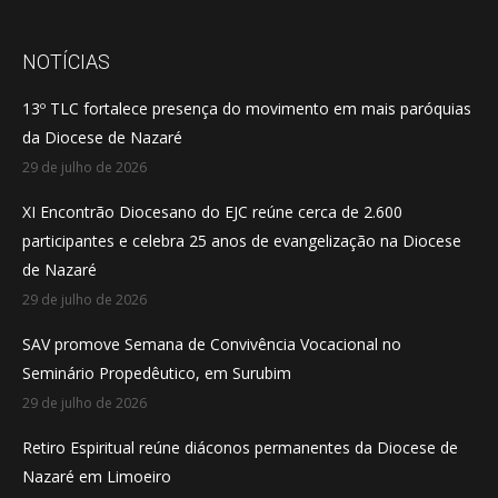
page
page
page
opens
opens
opens
NOTÍCIAS
in
in
in
13º TLC fortalece presença do movimento em mais paróquias
new
new
new
da Diocese de Nazaré
window
window
window
29 de julho de 2026
XI Encontrão Diocesano do EJC reúne cerca de 2.600
participantes e celebra 25 anos de evangelização na Diocese
de Nazaré
29 de julho de 2026
SAV promove Semana de Convivência Vocacional no
Seminário Propedêutico, em Surubim
29 de julho de 2026
Retiro Espiritual reúne diáconos permanentes da Diocese de
Nazaré em Limoeiro