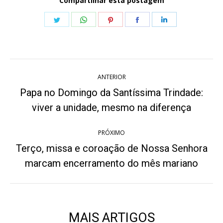
Compartilhar esta postagem
Share
Share
Share
Share
Share
on
on
on
on
on
Twitter
WhatsApp
Pinterest
Facebook
LinkedIn
Navegação
ANTERIOR
de
Papa no Domingo da Santíssima Trindade:
Post
post:
viver a unidade, mesmo na diferença
anterior:
PRÓXIMO
Terço, missa e coroação de Nossa Senhora
Próximo
marcam encerramento do mês mariano
post:
MAIS ARTIGOS