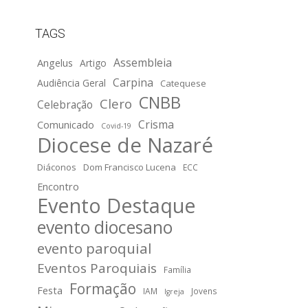
TAGS
Assembleia
Angelus
Artigo
Carpina
Audiência Geral
Catequese
CNBB
Clero
Celebração
Crisma
Comunicado
Covid-19
Diocese de Nazaré
Diáconos
Dom Francisco Lucena
ECC
Encontro
Evento Destaque
evento diocesano
evento paroquial
Eventos Paroquiais
Família
Formação
Festa
IAM
Jovens
Igreja