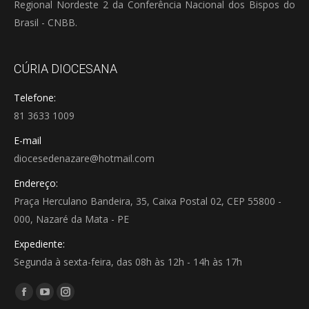
Regional Nordeste 2 da Conferência Nacional dos Bispos do
Brasil - CNBB.
CÚRIA DIOCESANA
Telefone:
81 3633 1009
E-mail
diocesedenazare@hotmail.com
Endereço:
Praça Herculano Bandeira, 35, Caixa Postal 02, CEP 55800 -
000, Nazaré da Mata - PE
Expediente:
Segunda à sexta-feira, das 08h às 12h - 14h às 17h
Encontre-nos em:
Facebook
YouTube
Instagram