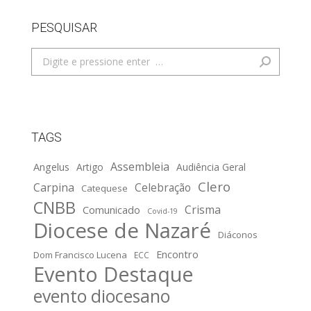
PESQUISAR
Search:
TAGS
Assembleia
Angelus
Artigo
Audiência Geral
Clero
Carpina
Celebração
Catequese
CNBB
Crisma
Comunicado
Covid-19
Diocese de Nazaré
Diáconos
Encontro
Dom Francisco Lucena
ECC
Evento Destaque
evento diocesano