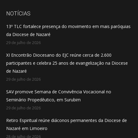
page
page
page
opens
opens
opens
NOTÍCIAS
in
in
in
13º TLC fortalece presença do movimento em mais paróquias
new
new
new
da Diocese de Nazaré
window
window
window
29 de julho de 2026
XI Encontrão Diocesano do EJC reúne cerca de 2.600
participantes e celebra 25 anos de evangelização na Diocese
de Nazaré
29 de julho de 2026
SAV promove Semana de Convivência Vocacional no
Seminário Propedêutico, em Surubim
29 de julho de 2026
Retiro Espiritual reúne diáconos permanentes da Diocese de
Nazaré em Limoeiro
28 de julho de 2026